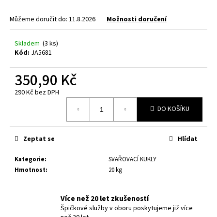
a
Můžeme doručit do:
11.8.2026
Možnosti doručení
j
í
Skladem
(3 ks)
t
Kód:
JA5681
?
350,90 Kč
290 Kč bez DPH
Měrná
DO KOŠÍKU
cena:
HLEDAT
Zeptat se
Hlídat
D
Kategorie
:
SVAŘOVACÍ KUKLY
o
Hmotnost
:
20 kg
p
o
r
Více než 20 let zkušeností
u
Špičkové služby v oboru poskytujeme již více