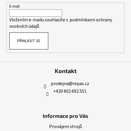
t
E-mail
í
Vložením e-mailu souhlasíte s
podmínkami ochrany
osobních údajů
PŘIHLÁSIT SE
Kontakt
prodejna
@
repas.cz
+420 602 692 551
Informace pro Vás
Pronájem strojů