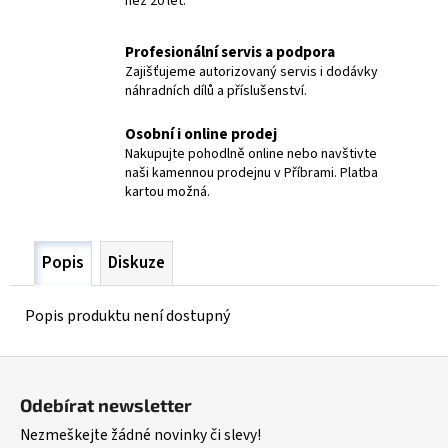
než 20 let.
č
u
j
Profesionální servis a podpora
e
Zajišťujeme autorizovaný servis i dodávky
m
náhradních dílů a příslušenství.
e
Osobní i online prodej
Nakupujte pohodlně online nebo navštivte
RUKOJEŤ
naši kamennou prodejnu v Příbrami. Platba
L6
kartou možná.
MIDGET
2
182,80
Popis
Diskuze
Kč
Popis produktu není dostupný
Z
á
Odebírat newsletter
p
Nezmeškejte žádné novinky či slevy!
a