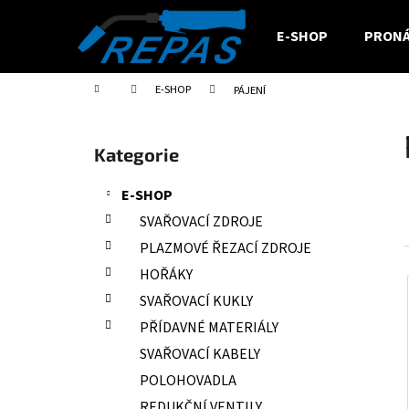
K
Přejít
na
o
E-SHOP
PRONÁ
obsah
Zpět
Zpět
š
do
do
í
Domů
E-SHOP
PÁJENÍ
obchodu
obchodu
k
P
o
Přeskočit
Kategorie
s
kategorie
t
E-SHOP
r
SVAŘOVACÍ ZDROJE
a
PLAZMOVÉ ŘEZACÍ ZDROJE
n
HOŘÁKY
n
SVAŘOVACÍ KUKLY
í
PŘÍDAVNÉ MATERIÁLY
p
a
SVAŘOVACÍ KABELY
n
POLOHOVADLA
e
REDUKČNÍ VENTILY