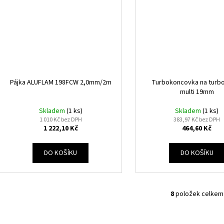
Pájka ALUFLAM 198FCW 2,0mm/2m
Turbokoncovka na turb
multi 19mm
Skladem
(1 ks)
Skladem
(1 ks)
1 010 Kč bez DPH
383,97 Kč bez DPH
1 222,10 Kč
464,60 Kč
DO KOŠÍKU
DO KOŠÍKU
8
položek celkem
O
v
l