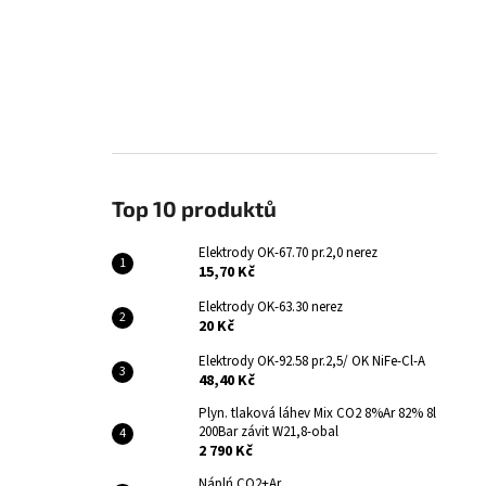
Top 10 produktů
Elektrody OK-67.70 pr.2,0 nerez
15,70 Kč
Elektrody OK-63.30 nerez
20 Kč
Elektrody OK-92.58 pr.2,5/ OK NiFe-Cl-A
48,40 Kč
Plyn. tlaková láhev Mix CO2 8%Ar 82% 8l
200Bar závit W21,8-obal
2 790 Kč
Náplń CO2+Ar