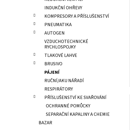
ELEKTRODY OK-67.70 PR.2,0 NEREZ
l
INDUKČNÍ OHŘEVY
15,70 Kč
KOMPRESORY A PŘÍSLUŠENSTVÍ
PNEUMATIKA
AUTOGEN
VZDUCHOTECHNICKÉ
RYCHLOSPOJKY
TLAKOVÉ LAHVE
BRUSIVO
PÁJENÍ
RUČNÍ/AKU NÁŘADÍ
RESPIRÁTORY
PŘÍSLUŠENSTVÍ KE SVAŘOVÁNÍ
OCHRANNÉ POMŮCKY
SEPARAČNÍ KAPALINY A CHEMIE
BAZAR