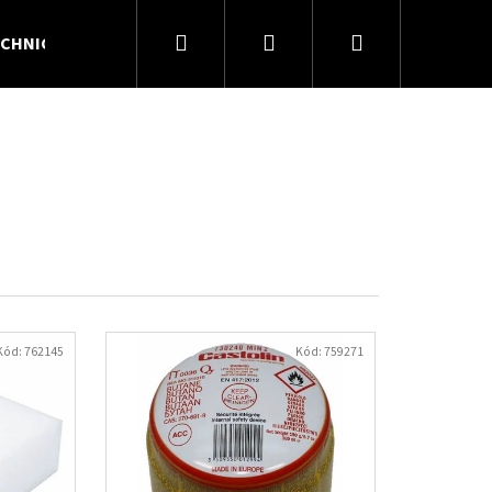
Hledat
Přihlášení
Nákupní
CHNICKÉ PLYNY
KONTAKTY
O NÁS
košík
Kód:
762145
Kód:
759271
Následující