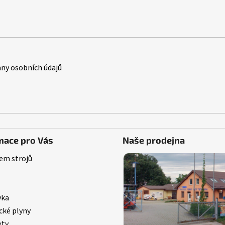
ny osobních údajů
mace pro Vás
Naše prodejna
em strojů
vka
cké plyny
kty