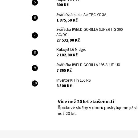
800 Kč
Svářečská kukla AerTEC YOGA
1 875,50 Kč
Svářečka IWELD GORILLA SUPERTIG 200
AC/DC
27 532,90 Kč
Rukojeť L6 Midget
2 182,80 Kč
Svářečka IWELD GORILLA 195 ALUFLUX
7 865 Kč
Invertor KITin 150 RS
8 300 Kč
Více než 20 let zkušeností
Špičkové služby v oboru poskytujeme již v
než 20 let.
Z