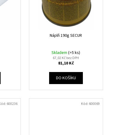
8 PR.2,5/ OK NIFE-CL-A
Náplň 190g SECUR
Skladem
(>5 ks)
67,02 Kč bez DPH
81,10 Kč
DO KOŠÍKU
Kód:
600236
Kód:
600069