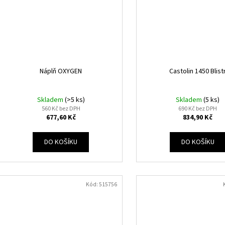
Náplň OXYGEN
Castolin 1450 Blist
Skladem
(>5 ks)
Skladem
(5 ks)
560 Kč bez DPH
690 Kč bez DPH
677,60 Kč
834,90 Kč
DO KOŠÍKU
DO KOŠÍKU
Kód:
515756