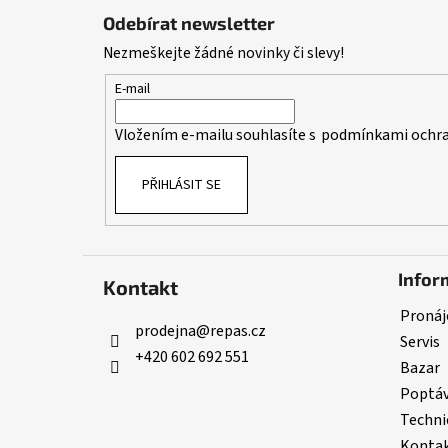
á
Odebírat newsletter
p
Nezmeškejte žádné novinky či slevy!
a
t
E-mail
í
Vložením e-mailu souhlasíte s
podmínkami ochra
PŘIHLÁSIT SE
Infor
Kontakt
Pronáj
prodejna
@
repas.cz
Servis
+420 602 692 551
Bazar
Poptá
Techni
Konta