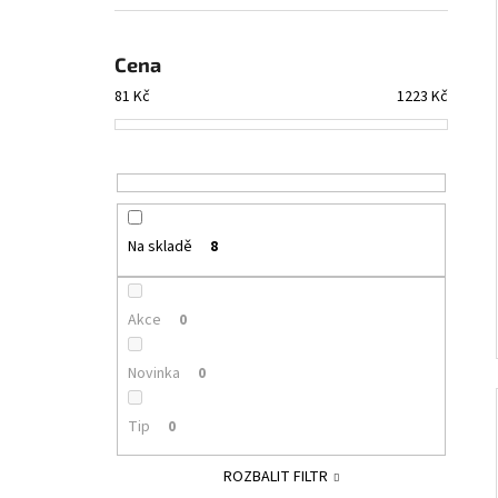
Cena
81
Kč
1223
Kč
Na skladě
8
Akce
0
Novinka
0
Tip
0
ROZBALIT FILTR