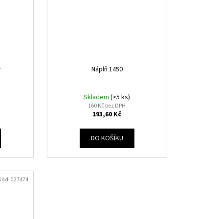
r
Náplň 1450
Skladem
(>5 ks)
160 Kč bez DPH
193,60 Kč
DO KOŠÍKU
Kód:
027474