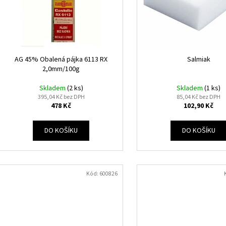
ELEKTRODY OK-63.30 NEREZ
ELEKTRODY OK-92.5
r
u
o
20 Kč
48,40 Kč
k
d
t
u
ů
k
AG 45% Obalená pájka 6113 RX
Salmiak
t
2,0mm/100g
ů
Skladem
(2 ks)
Skladem
(1 ks)
395,04 Kč bez DPH
85,04 Kč bez DPH
478 Kč
102,90 Kč
DO KOŠÍKU
DO KOŠÍKU
Kód:
600826