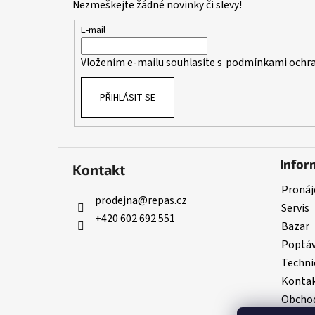
Nezmeškejte žádné novinky či slevy!
a
t
E-mail
í
Vložením e-mailu souhlasíte s
podmínkami ochra
PŘIHLÁSIT SE
Infor
Kontakt
Pronáj
prodejna
@
repas.cz
Servis
+420 602 692 551
Bazar
Poptá
Techni
Konta
Obchod