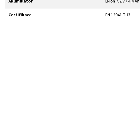
Akumulátor
Li-Ion 7,2 V / 4,4 Ah
Certifikace
EN 12941 TH3