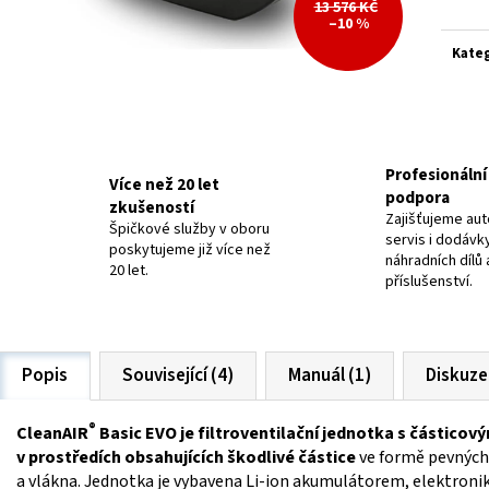
ELEKTRODY OK-63.30 NEREZ
ELEKTRODY OK-92.5
13 576 KČ
–10 %
20 Kč
48,40 Kč
Kate
Profesionální 
Více než 20 let
podpora
zkušeností
Zajišťujeme aut
Špičkové služby v oboru
servis i dodávk
poskytujeme již více než
náhradních dílů 
20 let.
příslušenství.
Popis
Související (4)
Manuál (1)
Diskuze
®
CleanAIR
Basic EVO je filtroventilační jednotka s částicový
v prostředích obsahujících škodlivé částice
ve formě pevných 
a vlákna. Jednotka je vybavena Li-ion akumulátorem, elektronik