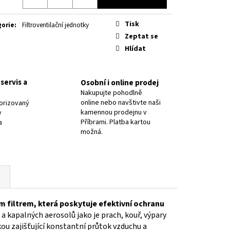
8 PR.2,5/ OK NIFE-CL-A
Tisk
gorie
:
Filtroventilační jednotky
Zeptat se
Hlídat
servis a
Osobní i online prodej
Nakupujte pohodlně
online nebo navštivte naši
orizovaný
kamennou prodejnu v
y
Příbrami. Platba kartou
a
možná.
m filtrem, která
poskytuje efektivní ochranu
a kapalných aerosolů jako je prach, kouř, výpary
ou zajišťující konstantní průtok vzduchu a