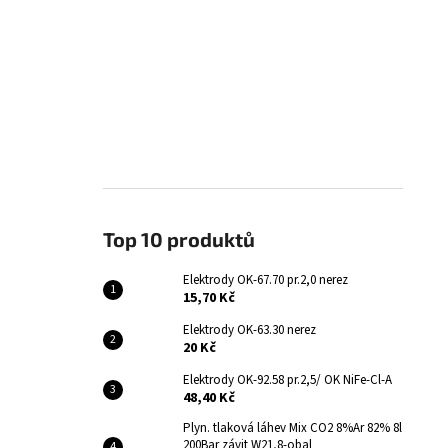
Top 10 produktů
Elektrody OK-67.70 pr.2,0 nerez
15,70 Kč
Elektrody OK-63.30 nerez
20 Kč
Elektrody OK-92.58 pr.2,5/ OK NiFe-Cl-A
48,40 Kč
Plyn. tlaková láhev Mix CO2 8%Ar 82% 8l
200Bar závit W21,8-obal