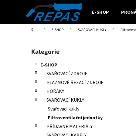
K
Přejít
na
o
E-SHOP
PRONÁ
obsah
Zpět
Zpět
š
do
do
í
Domů
E-SHOP
SVAŘOVACÍ KUKLY
Filtroven
obchodu
obchodu
k
P
o
Přeskočit
Kategorie
s
kategorie
t
E-SHOP
r
SVAŘOVACÍ ZDROJE
a
PLAZMOVÉ ŘEZACÍ ZDROJE
n
HOŘÁKY
n
SVAŘOVACÍ KUKLY
í
Svařovací kukly
p
a
Filtroventilační jednotky
n
PŘÍDAVNÉ MATERIÁLY
e
SVAŘOVACÍ KABELY