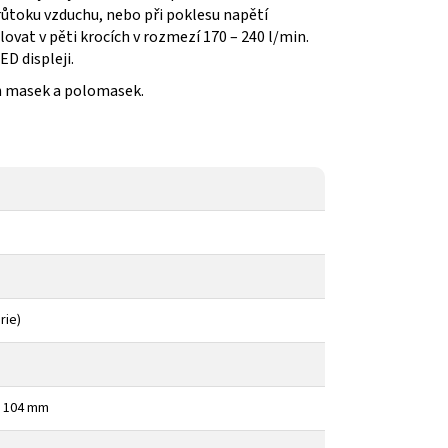
ůtoku vzduchu, nebo při poklesu napětí
vat v pěti krocích v rozmezí 170 – 240 l/min.
D displeji.
ch masek a polomasek.
rie)
/ 104 mm