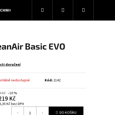
Hledat
Přihlášení
Nákupní
CHNICKÉ PLYNY
KONTAKTY
O NÁS
košík
eanAir Basic EVO
ti doručení
ntálně nedostupné
Kód:
2142
6 Kč
–10 %
219 Kč
Následující
8,35 Kč bez DPH
á
DO KOŠÍKU