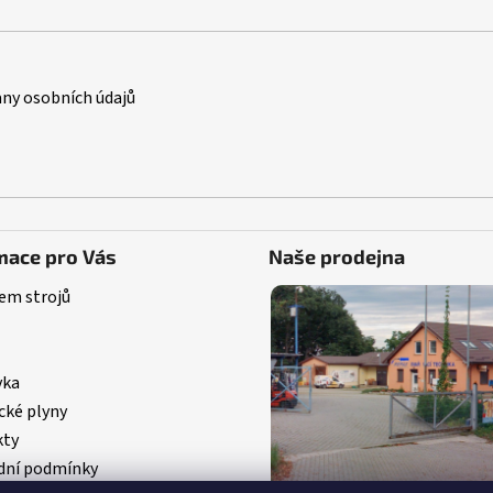
ny osobních údajů
mace pro Vás
Naše prodejna
em strojů
vka
cké plyny
kty
ní podmínky