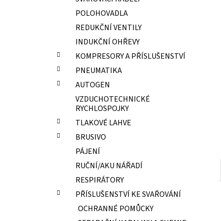
ELEKTRODY OK-67.70 PR.2,0 NEREZ
l
POLOHOVADLA
15,70 Kč
REDUKČNÍ VENTILY
INDUKČNÍ OHŘEVY
KOMPRESORY A PŘÍSLUŠENSTVÍ
PNEUMATIKA
AUTOGEN
VZDUCHOTECHNICKÉ
RYCHLOSPOJKY
TLAKOVÉ LAHVE
BRUSIVO
PÁJENÍ
RUČNÍ/AKU NÁŘADÍ
RESPIRÁTORY
PŘÍSLUŠENSTVÍ KE SVAŘOVÁNÍ
OCHRANNÉ POMŮCKY