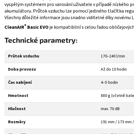
vyspělým systémem pro varování uživatele v případě nízkého pr
akumulátoru. Průtok vzduchu lze pomocí jediného tlačítka regulo
Všechny důležité informace jsou snadno viditelné díky novému LE
®
CleanAIR
Basic EVO
je kompatibilní s celou řadou obličejový
Technické parametry:
Průtok vzduchu
170–240 l/min
Doba provozu
Až do 10 hodin
Čas nabíjení
4–5 hodin
Hmotnost
880 g (včetně bate
Hlučnost
max. 70 dB
Rozměry
191 mm / 173 mm 