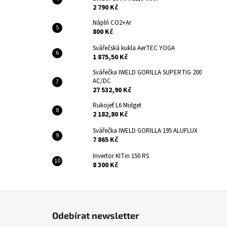
2 790 Kč
Náplń CO2+Ar
800 Kč
Svářečská kukla AerTEC YOGA
1 875,50 Kč
Svářečka IWELD GORILLA SUPERTIG 200
AC/DC
27 532,90 Kč
Rukojeť L6 Midget
2 182,80 Kč
Svářečka IWELD GORILLA 195 ALUFLUX
7 865 Kč
Invertor KITin 150 RS
8 300 Kč
Z
á
Odebírat newsletter
p