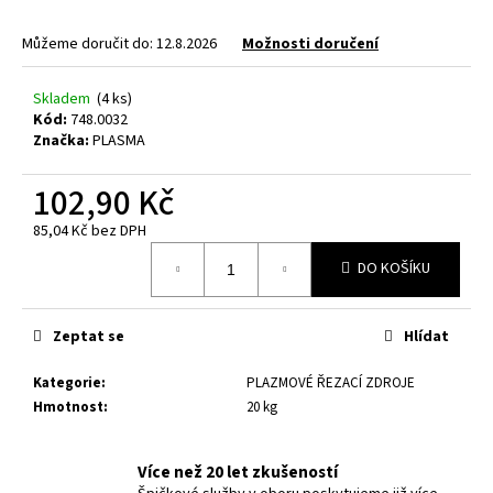
a
Můžeme doručit do:
12.8.2026
Možnosti doručení
j
í
Skladem
(4 ks)
t
Kód:
748.0032
?
Značka:
PLASMA
102,90 Kč
85,04 Kč bez DPH
Měrná
HLEDAT
DO KOŠÍKU
cena:
Zeptat se
Hlídat
D
o
Kategorie
:
PLAZMOVÉ ŘEZACÍ ZDROJE
p
Hmotnost
:
20 kg
o
r
u
Více než 20 let zkušeností