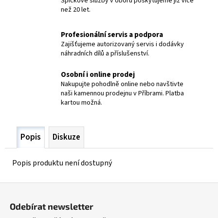
Špičkové služby v oboru poskytujeme již více
č
než 20 let.
u
j
e
Profesionální servis a podpora
m
Zajišťujeme autorizovaný servis i dodávky
náhradních dílů a příslušenství.
e
Osobní i online prodej
SVÁŘEČKA
Nakupujte pohodlně online nebo navštivte
IWELD
naši kamennou prodejnu v Příbrami. Platba
GORILLA
kartou možná.
195
ALUFLUX
7
Popis
Diskuze
865
Kč
Popis produktu není dostupný
Z
á
Odebírat newsletter
p