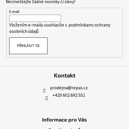
Nezmeškejte žádné novinky či slevy!
a
t
E-mail
í
Vložením e-mailu souhlasíte s
podmínkami ochrany
osobních údajů
PŘIHLÁSIT SE
Kontakt
prodejna
@
repas.cz
+420 602 692 551
Informace pro Vás