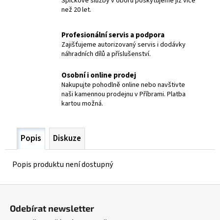
Špičkové služby v oboru poskytujeme již více
č
než 20 let.
u
j
e
Profesionální servis a podpora
m
Zajišťujeme autorizovaný servis i dodávky
náhradních dílů a příslušenství.
e
Osobní i online prodej
ELEKTRODY
Nakupujte pohodlně online nebo navštivte
OK-
naši kamennou prodejnu v Příbrami. Platba
92.58
kartou možná.
PR.2,5/
OK
NIFE-
CL-
Popis
Diskuze
A
48,40
Kč
Popis produktu není dostupný
Z
á
Odebírat newsletter
p