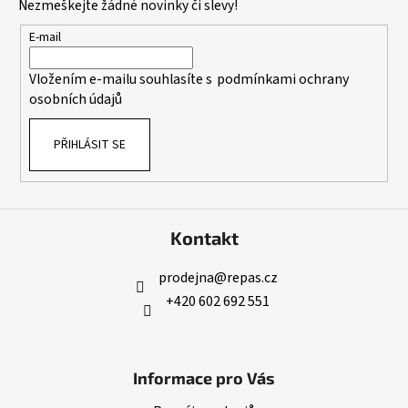
Nezmeškejte žádné novinky či slevy!
a
t
E-mail
í
Vložením e-mailu souhlasíte s
podmínkami ochrany
osobních údajů
PŘIHLÁSIT SE
Kontakt
prodejna
@
repas.cz
+420 602 692 551
Informace pro Vás