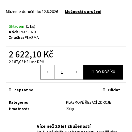
a
Můžeme doručit do:
12.8.2026
Možnosti doručení
j
í
Skladem
(1 ks)
t
Kód:
19-09-070
?
Značka:
PLASMA
2 622,10 Kč
2 167,02 Kč bez DPH
Měrná
HLEDAT
DO KOŠÍKU
cena:
Zeptat se
Hlídat
D
o
Kategorie
:
PLAZMOVÉ ŘEZACÍ ZDROJE
p
Hmotnost
:
20 kg
o
r
u
Více než 20 let zkušeností