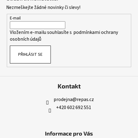
p
Nezmeškejte žádné novinky či slevy!
a
t
E-mail
í
Vložením e-mailu souhlasíte s
podmínkami ochrany
osobních údajů
PŘIHLÁSIT SE
Kontakt
prodejna
@
repas.cz
+420 602 692 551
Informace pro Vás