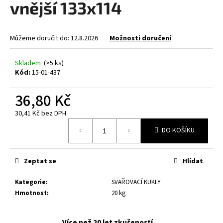
vnější 133x114
a
j
í
Můžeme doručit do:
12.8.2026
Možnosti doručení
t
?
Skladem
(>5 ks)
Kód:
15-01-437
36,80 Kč
30,41 Kč bez DPH
HLEDAT
Měrná
DO KOŠÍKU
cena:
D
Zeptat se
Hlídat
o
p
Kategorie
:
SVAŘOVACÍ KUKLY
o
Hmotnost
:
20 kg
r
u
Více než 20 let zkušeností