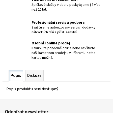
č
Špičkové služby v oboru poskytujeme již více
u
než 20 let.
j
e
Profesionální servis a podpora
m
Zajišťujeme autorizovaný servis i dodávky
e
náhradních dílů a příslušenství.
Osobní i online prodej
SVÁŘEČSKÁ
KUKLA
Nakupujte pohodlně online nebo navštivte
AERTEC
naši kamennou prodejnu v Příbrami. Platba
YOGA
kartou možná.
1
875,50
Kč
Popis
Diskuze
Popis produktu není dostupný
Z
á
Odebírat newsletter