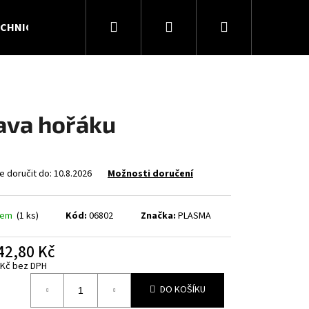
Hledat
Přihlášení
Nákupní
CHNICKÉ PLYNY
KONTAKTY
O NÁS
košík
ava hořáku
 doručit do:
10.8.2026
Možnosti doručení
dem
(1 ks)
Kód:
06802
Značka:
PLASMA
42,80 Kč
Následující
 Kč bez DPH
á
DO KOŠÍKU