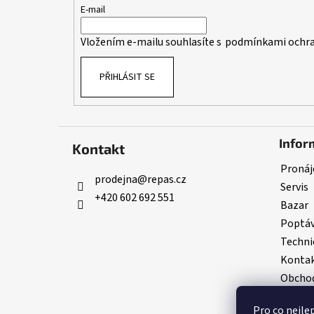
t
E-mail
í
Vložením e-mailu souhlasíte s
podmínkami ochra
PŘIHLÁSIT SE
Infor
Kontakt
Pronáj
prodejna
@
repas.cz
Servis
+420 602 692 551
Bazar
Poptá
Techni
Konta
Obchod
GDPR
Pro co nejle