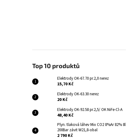
Top 10 produktů
Elektrody OK-67.70 pr.2,0 nerez
15,70 Kč
Elektrody OK-63.30 nerez
20 Kč
Elektrody OK-92.58 pr.2,5/ OK NiFe-Cl-A
48,40 Kč
Plyn. tlaková láhev Mix CO2 8%Ar 82% 8l
200Bar závit W21,8-obal
2 790 Kč