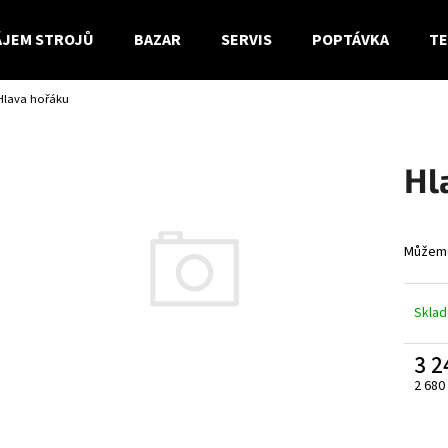
JEM STROJŮ
BAZAR
SERVIS
POPTÁVKA
TE
Hlava hořáku
Co potřebujete najít?
Hl
HLEDAT
Můžeme
Doporučujeme
Skla
3 2
2 680
Měrn
cena: