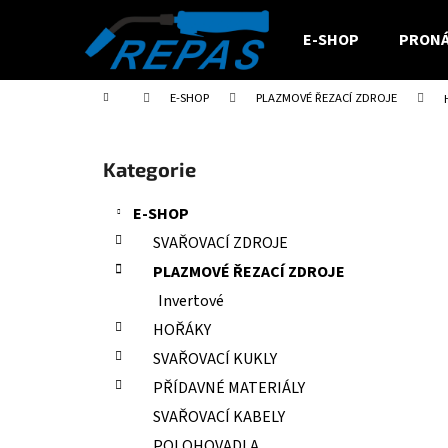
K
Přejít
na
o
E-SHOP
PRONÁ
obsah
Zpět
Zpět
š
do
do
í
Domů
E-SHOP
PLAZMOVÉ ŘEZACÍ ZDROJE
obchodu
obchodu
k
P
o
Přeskočit
Kategorie
s
kategorie
t
E-SHOP
r
SVAŘOVACÍ ZDROJE
a
PLAZMOVÉ ŘEZACÍ ZDROJE
n
Invertové
n
HOŘÁKY
í
SVAŘOVACÍ KUKLY
p
a
PŘÍDAVNÉ MATERIÁLY
n
SVAŘOVACÍ KABELY
e
POLOHOVADLA