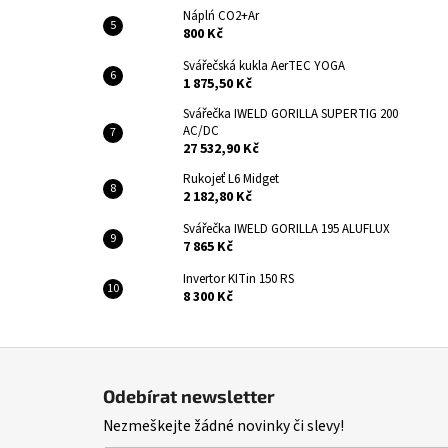
Náplń CO2+Ar
800 Kč
Svářečská kukla AerTEC YOGA
1 875,50 Kč
Svářečka IWELD GORILLA SUPERTIG 200
AC/DC
27 532,90 Kč
Rukojeť L6 Midget
2 182,80 Kč
Svářečka IWELD GORILLA 195 ALUFLUX
7 865 Kč
Invertor KITin 150 RS
8 300 Kč
Z
á
Odebírat newsletter
p
Nezmeškejte žádné novinky či slevy!
a