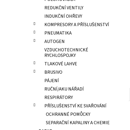
ELEKTRODY OK-67.70 PR.2,0 NEREZ
l
REDUKČNÍ VENTILY
15,70 Kč
INDUKČNÍ OHŘEVY
KOMPRESORY A PŘÍSLUŠENSTVÍ
PNEUMATIKA
AUTOGEN
VZDUCHOTECHNICKÉ
RYCHLOSPOJKY
TLAKOVÉ LAHVE
BRUSIVO
PÁJENÍ
RUČNÍ/AKU NÁŘADÍ
RESPIRÁTORY
PŘÍSLUŠENSTVÍ KE SVAŘOVÁNÍ
OCHRANNÉ POMŮCKY
SEPARAČNÍ KAPALINY A CHEMIE