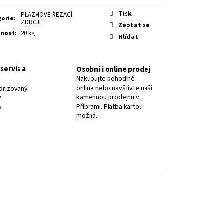
8 PR.2,5/ OK NIFE-CL-A
Tisk
PLAZMOVÉ ŘEZACÍ
gorie
:
ZDROJE
Zeptat se
nost
:
20 kg
Hlídat
servis a
Osobní i online prodej
Nakupujte pohodlně
online nebo navštivte naši
orizovaný
kamennou prodejnu v
y
Příbrami. Platba kartou
a
možná.