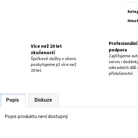
ELEKTRODY OK-63.30 NEREZ
ELEKTRODY OK-92.5
20 Kč
48,40 Kč
Kate
Hmot
Profesionální 
Více než 20 let
podpora
zkušeností
Zajišťujeme aut
Špičkové služby v oboru
servis i dodávk
poskytujeme již více než
náhradních dílů 
20 let.
příslušenství.
Popis
Diskuze
Popis produktu není dostupný