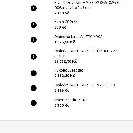
Plyn. tlaková láhev Mix CO2 8%Ar 82% 8l
200Bar závit W21,8-obal
2 790 Kč
Náplń CO2+Ar
800 Kč
Svářečská kukla AerTEC YOGA
1 875,50 Kč
Svářečka IWELD GORILLA SUPERTIG 200
AC/DC
27 532,90 Kč
Rukojeť L6 Midget
2 182,80 Kč
Svářečka IWELD GORILLA 195 ALUFLUX
7 865 Kč
Invertor KITin 150 RS
8 300 Kč
Z
á