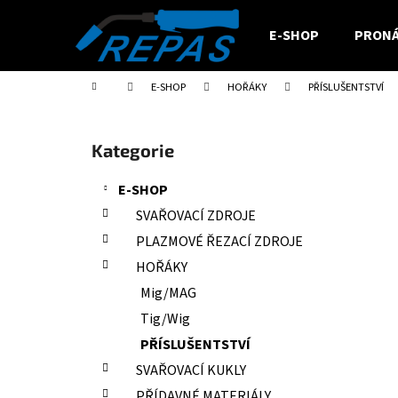
K
Přejít
na
o
E-SHOP
PRONÁ
obsah
Zpět
Zpět
š
do
do
í
Domů
E-SHOP
HOŘÁKY
PŘÍSLUŠENTSTVÍ
obchodu
obchodu
k
P
o
Přeskočit
Kategorie
s
kategorie
t
E-SHOP
r
SVAŘOVACÍ ZDROJE
a
PLAZMOVÉ ŘEZACÍ ZDROJE
n
HOŘÁKY
n
Mig/MAG
í
Tig/Wig
p
a
PŘÍSLUŠENTSTVÍ
n
SVAŘOVACÍ KUKLY
e
PŘÍDAVNÉ MATERIÁLY