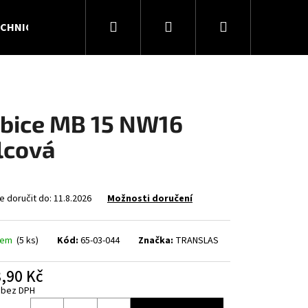
Hledat
Přihlášení
Nákupní
CHNICKÉ PLYNY
KONTAKTY
O NÁS
košík
bice MB 15 NW16
lcová
 doručit do:
11.8.2026
Možnosti doručení
dem
(5 ks)
Kód:
65-03-044
Značka:
TRANSLAS
Následující
,90 Kč
 bez DPH
á