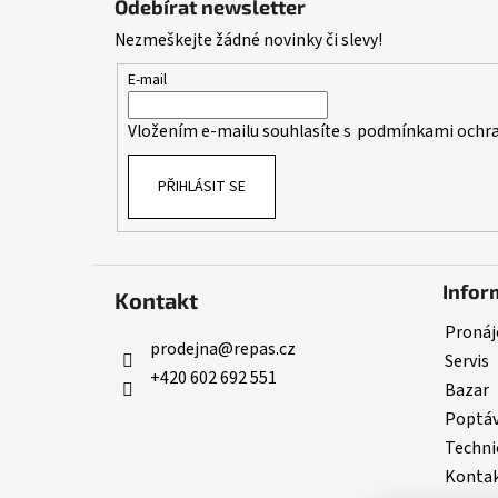
Odebírat newsletter
p
Nezmeškejte žádné novinky či slevy!
a
t
E-mail
í
Vložením e-mailu souhlasíte s
podmínkami ochra
PŘIHLÁSIT SE
Infor
Kontakt
Pronáj
prodejna
@
repas.cz
Servis
+420 602 692 551
Bazar
Poptá
Techni
Konta