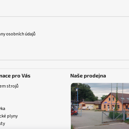
ny osobních údajů
mace pro Vás
Naše prodejna
em strojů
vka
cké plyny
kty