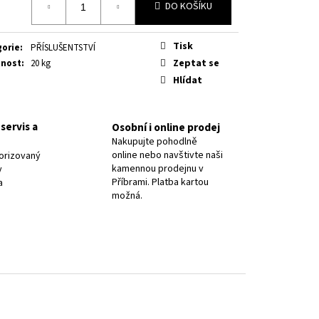
8 PR.2,5/ OK NIFE-CL-A
DO KOŠÍKU
Tisk
gorie
:
PŘÍSLUŠENTSTVÍ
Zeptat se
nost
:
20 kg
Hlídat
servis a
Osobní i online prodej
Nakupujte pohodlně
online nebo navštivte naši
orizovaný
kamennou prodejnu v
y
Příbrami. Platba kartou
a
možná.