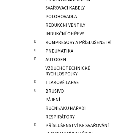
ELEKTRODY OK-67.70 PR.2,0 NEREZ
l
SVAŘOVACÍ KABELY
15,70 Kč
POLOHOVADLA
REDUKČNÍ VENTILY
INDUKČNÍ OHŘEVY
KOMPRESORY A PŘÍSLUŠENSTVÍ
PNEUMATIKA
AUTOGEN
VZDUCHOTECHNICKÉ
RYCHLOSPOJKY
TLAKOVÉ LAHVE
BRUSIVO
PÁJENÍ
RUČNÍ/AKU NÁŘADÍ
RESPIRÁTORY
PŘÍSLUŠENSTVÍ KE SVAŘOVÁNÍ