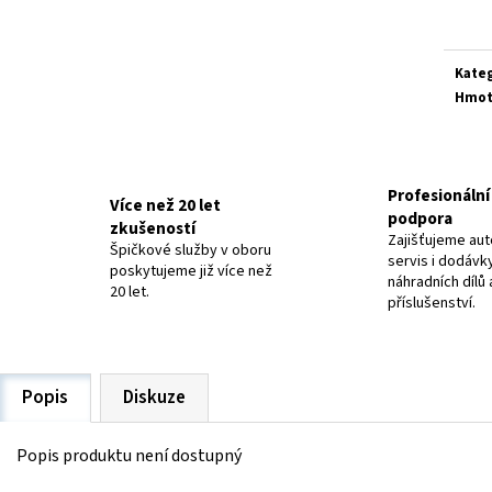
ELEKTRODY OK-63.30 NEREZ
ELEKTRODY OK-92.5
cena:
20 Kč
48,40 Kč
Kate
Hmot
Profesionální 
Více než 20 let
podpora
zkušeností
Zajišťujeme aut
Špičkové služby v oboru
servis i dodávk
poskytujeme již více než
náhradních dílů 
20 let.
příslušenství.
Popis
Diskuze
Popis produktu není dostupný