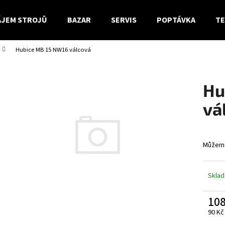
JEM STROJŮ
BAZAR
SERVIS
POPTÁVKA
TE
Hubice MB 15 NW16 válcová
Co potřebujete najít?
Hu
HLEDAT
vá
Doporučujeme
Můžeme
Skla
108
90 Kč
Měrn