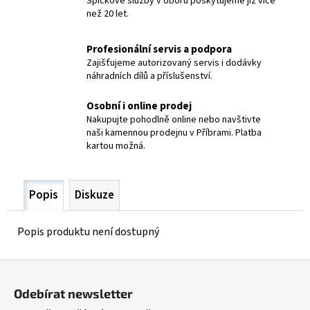
Špičkové služby v oboru poskytujeme již více
č
než 20 let.
u
j
e
Profesionální servis a podpora
m
Zajišťujeme autorizovaný servis i dodávky
náhradních dílů a příslušenství.
e
Osobní i online prodej
PLYN.
Nakupujte pohodlně online nebo navštivte
TLAKOVÁ
naši kamennou prodejnu v Příbrami. Platba
LÁHEV
kartou možná.
MIX
CO2
8%AR
82%
Popis
Diskuze
8L
200BAR
ZÁVIT
Popis produktu není dostupný
W21,8-
OBAL
Z
2
790
á
Kč
Odebírat newsletter
p