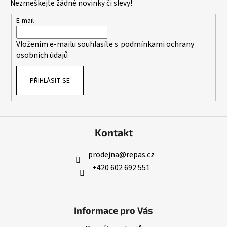
Nezmeškejte žádné novinky či slevy!
a
t
E-mail
í
Vložením e-mailu souhlasíte s
podmínkami ochrany
osobních údajů
PŘIHLÁSIT SE
Kontakt
prodejna
@
repas.cz
+420 602 692 551
Informace pro Vás