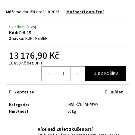
a
Můžeme doručit do:
11.8.2026
Možnosti doručení
j
í
Skladem
(1 ks)
t
Kód:
DHL-15
?
Značka:
KUHTREIBER
13 176,90 Kč
10 890 Kč bez DPH
Měrná
HLEDAT
DO KOŠÍKU
cena:
Zeptat se
Hlídat
D
o
Kategorie
:
INDUKČNÍ OHŘEVY
p
Hmotnost
:
20 kg
o
r
u
Více než 20 let zkušeností