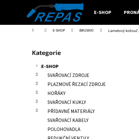
K
Přejít
na
o
E-SHOP
PRONÁ
obsah
Zpět
Zpět
š
do
do
í
Domů
E-SHOP
BRUSIVO
Lamelový kotouč 
obchodu
obchodu
k
P
o
Přeskočit
Kategorie
s
kategorie
t
E-SHOP
r
SVAŘOVACÍ ZDROJE
a
PLAZMOVÉ ŘEZACÍ ZDROJE
n
HOŘÁKY
n
SVAŘOVACÍ KUKLY
í
PŘÍDAVNÉ MATERIÁLY
p
a
SVAŘOVACÍ KABELY
n
POLOHOVADLA
e
REDUKČNÍ VENTILY