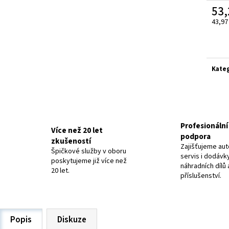
ELEKTRODY OK-63.30 NEREZ
ELEKTRODY OK-92.5
53,
20 Kč
48,40 Kč
43,97
Měrn
cena:
Kate
Profesionální 
Více než 20 let
podpora
zkušeností
Zajišťujeme aut
Špičkové služby v oboru
servis i dodávk
poskytujeme již více než
náhradních dílů 
20 let.
příslušenství.
Popis
Diskuze