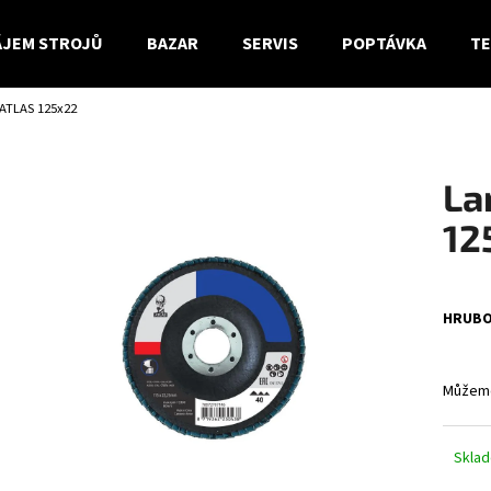
JEM STROJŮ
BAZAR
SERVIS
POPTÁVKA
TE
ATLAS 125x22
Co potřebujete najít?
La
HLEDAT
12
Doporučujeme
HRUB
Můžeme
Skla