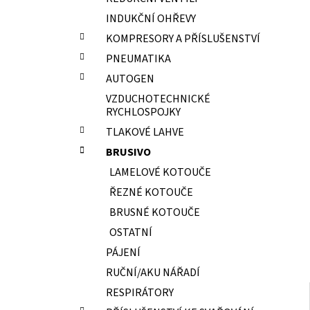
ELEKTRODY OK-67.70 PR.2,0 NEREZ
l
INDUKČNÍ OHŘEVY
15,70 Kč
KOMPRESORY A PŘÍSLUŠENSTVÍ
PNEUMATIKA
AUTOGEN
VZDUCHOTECHNICKÉ
RYCHLOSPOJKY
TLAKOVÉ LAHVE
BRUSIVO
LAMELOVÉ KOTOUČE
ŘEZNÉ KOTOUČE
BRUSNÉ KOTOUČE
OSTATNÍ
PÁJENÍ
RUČNÍ/AKU NÁŘADÍ
RESPIRÁTORY