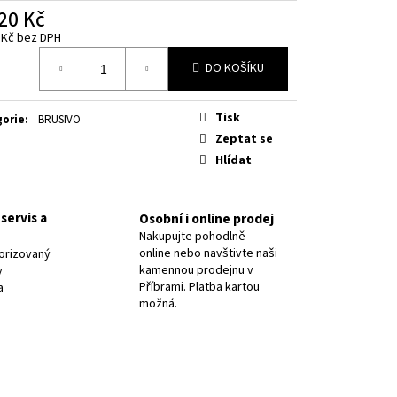
8 PR.2,5/ OK NIFE-CL-A
20 Kč
 Kč bez DPH
á
DO KOŠÍKU
Tisk
gorie
:
BRUSIVO
Zeptat se
Hlídat
servis a
Osobní i online prodej
Nakupujte pohodlně
online nebo navštivte naši
orizovaný
kamennou prodejnu v
y
Příbrami. Platba kartou
a
možná.