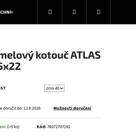
Hledat
Přihlášení
Nákupní
CHNICKÉ PLYNY
KONTAKTY
O NÁS
košík
melový kotouč ATLAS
5x22
OST
 doručit do:
12.8.2026
Možnosti doručení
Následující
dem
(>5 ks)
Kód:
78072707161