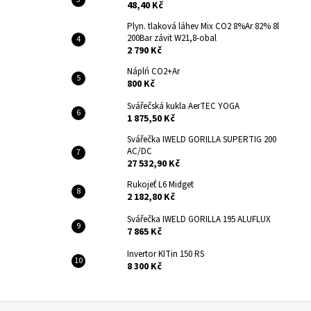
48,40 Kč
Plyn. tlaková láhev Mix CO2 8%Ar 82% 8l
200Bar závit W21,8-obal
2 790 Kč
Náplń CO2+Ar
800 Kč
Svářečská kukla AerTEC YOGA
1 875,50 Kč
Svářečka IWELD GORILLA SUPERTIG 200
AC/DC
27 532,90 Kč
Rukojeť L6 Midget
2 182,80 Kč
Svářečka IWELD GORILLA 195 ALUFLUX
7 865 Kč
Invertor KITin 150 RS
8 300 Kč
Z