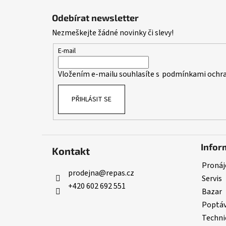
á
Odebírat newsletter
p
Nezmeškejte žádné novinky či slevy!
a
t
E-mail
í
Vložením e-mailu souhlasíte s
podmínkami ochra
PŘIHLÁSIT SE
Infor
Kontakt
Pronáj
prodejna
@
repas.cz
Servis
+420 602 692 551
Bazar
Poptá
Techni