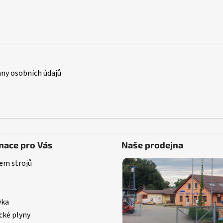
ny osobních údajů
mace pro Vás
Naše prodejna
em strojů
vka
cké plyny