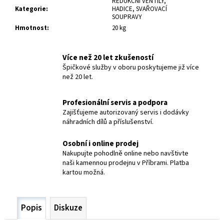
č
REDUKČNÍ VENTILY,
Kategorie
:
HADICE, SVAŘOVACÍ
u
SOUPRAVY
j
Hmotnost
:
20 kg
e
m
e
Více než 20 let zkušeností
Špičkové služby v oboru poskytujeme již více
než 20 let.
SVÁŘEČKA
IWELD
Profesionální servis a podpora
GORILLA
SUPERTIG
Zajišťujeme autorizovaný servis i dodávky
200
náhradních dílů a příslušenství.
AC/DC
27
Osobní i online prodej
532,90
Nakupujte pohodlně online nebo navštivte
Kč
naši kamennou prodejnu v Příbrami. Platba
kartou možná.
Popis
Diskuze