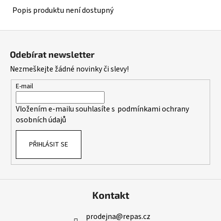
Popis produktu není dostupný
Z
á
Odebírat newsletter
p
Nezmeškejte žádné novinky či slevy!
a
t
E-mail
í
Vložením e-mailu souhlasíte s
podmínkami ochrany
osobních údajů
PŘIHLÁSIT SE
Kontakt
prodejna
@
repas.cz