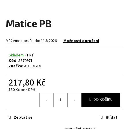
a
j
Matice PB
í
t
?
Můžeme doručit do:
11.8.2026
Možnosti doručení
Skladem
(1 ks)
Kód:
5870971
Značka:
AUTOGEN
HLEDAT
217,80 Kč
180 Kč bez DPH
D
Měrná
o
DO KOŠÍKU
cena:
p
o
r
Zeptat se
Hlídat
u