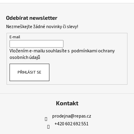
Z
á
Odebírat newsletter
p
Nezmeškejte žádné novinky či slevy!
a
t
E-mail
í
Vložením e-mailu souhlasíte s
podmínkami ochrany
osobních údajů
PŘIHLÁSIT SE
Kontakt
prodejna
@
repas.cz
+420 602 692 551