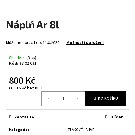
a
j
Náplń Ar 8l
í
t
?
Můžeme doručit do:
11.8.2026
Možnosti doručení
Skladem
(3 ks)
Kód:
87-02-031
HLEDAT
800 Kč
661,16 Kč bez DPH
Měrná
D
DO KOŠÍKU
cena:
o
p
o
Zeptat se
Hlídat
r
u
Kategorie
:
TLAKOVÉ LAHVE