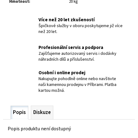
č
Hmotnost
:
20 kg
u
j
Více než 20 let zkušeností
e
Špičkové služby v oboru poskytujeme již více
m
než 20 let.
e
Profesionální servis a podpora
ELEKTRODY
Zajišťujeme autorizovaný servis i dodávky
OK-
náhradních dílů a příslušenství.
92.58
PR.2,5/
Osobní i online prodej
OK
NIFE-
Nakupujte pohodlně online nebo navštivte
CL-
naši kamennou prodejnu v Příbrami. Platba
A
kartou možná.
48,40
Kč
Popis
Diskuze
Popis produktu není dostupný