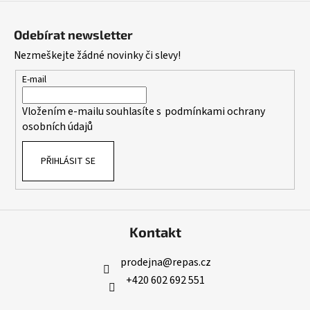
Z
á
Odebírat newsletter
p
Nezmeškejte žádné novinky či slevy!
a
t
E-mail
í
Vložením e-mailu souhlasíte s
podmínkami ochrany
osobních údajů
PŘIHLÁSIT SE
Kontakt
prodejna
@
repas.cz
+420 602 692 551