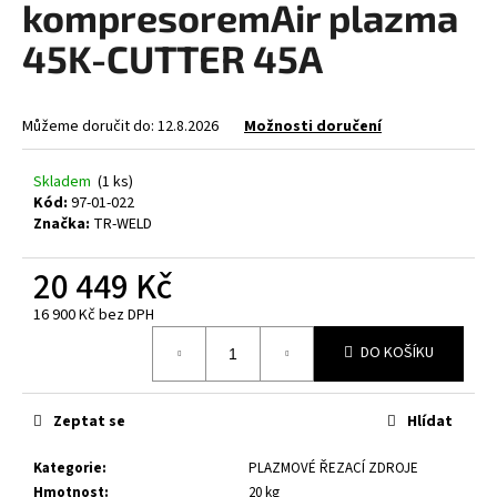
kompresoremAir plazma
a
45K-CUTTER 45A
j
í
t
Můžeme doručit do:
12.8.2026
Možnosti doručení
?
Skladem
(1 ks)
Kód:
97-01-022
Značka:
TR-WELD
HLEDAT
20 449 Kč
16 900 Kč bez DPH
Měrná
D
DO KOŠÍKU
cena:
o
p
Zeptat se
Hlídat
o
r
Kategorie
:
PLAZMOVÉ ŘEZACÍ ZDROJE
u
Hmotnost
:
20 kg