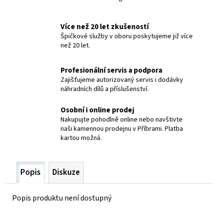
č
u
j
Více než 20 let zkušeností
e
Špičkové služby v oboru poskytujeme již více
m
než 20 let.
e
Profesionální servis a podpora
Zajišťujeme autorizovaný servis i dodávky
ELEKTRODY
náhradních dílů a příslušenství.
OK-
67.70
PR.2,0
Osobní i online prodej
NEREZ
Nakupujte pohodlně online nebo navštivte
15,70
naši kamennou prodejnu v Příbrami. Platba
Kč
kartou možná.
Popis
Diskuze
Popis produktu není dostupný