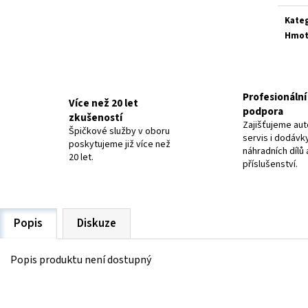
ELEKTRODY OK-63.30 NEREZ
ELEKTRODY OK-92.5
20 Kč
48,40 Kč
Kate
Hmot
Profesionální 
Více než 20 let
podpora
zkušeností
Zajišťujeme aut
Špičkové služby v oboru
servis i dodávk
poskytujeme již více než
náhradních dílů 
20 let.
příslušenství.
Popis
Diskuze
Popis produktu není dostupný