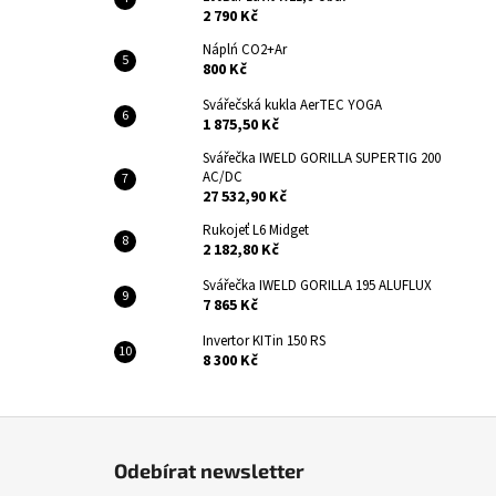
2 790 Kč
Náplń CO2+Ar
800 Kč
Svářečská kukla AerTEC YOGA
1 875,50 Kč
Svářečka IWELD GORILLA SUPERTIG 200
AC/DC
27 532,90 Kč
Rukojeť L6 Midget
2 182,80 Kč
Svářečka IWELD GORILLA 195 ALUFLUX
7 865 Kč
Invertor KITin 150 RS
8 300 Kč
Z
á
Odebírat newsletter
p