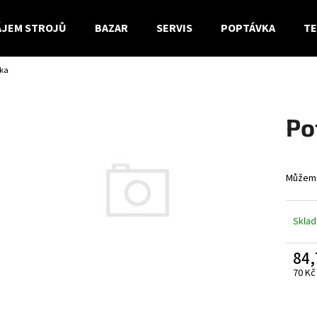
JEM STROJŮ
BAZAR
SERVIS
POPTÁVKA
TE
ska
Co potřebujete najít?
Po
HLEDAT
Můžeme
Doporučujeme
Skla
84,
70 Kč
Měrn
cena: