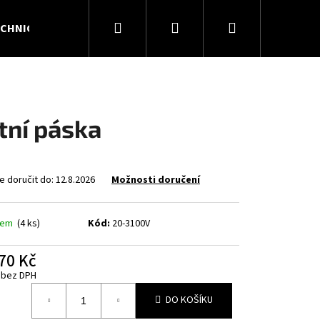
Hledat
Přihlášení
Nákupní
CHNICKÉ PLYNY
KONTAKTY
O NÁS
košík
tní páska
 doručit do:
12.8.2026
Možnosti doručení
dem
(4 ks)
Kód:
20-3100V
70 Kč
Následující
 bez DPH
á
DO KOŠÍKU