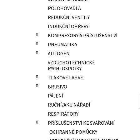
ELEKTRODY OK-67.70 PR.2,0 NEREZ
l
POLOHOVADLA
15,70 Kč
REDUKČNÍ VENTILY
INDUKČNÍ OHŘEVY
KOMPRESORY A PŘÍSLUŠENSTVÍ
PNEUMATIKA
AUTOGEN
VZDUCHOTECHNICKÉ
RYCHLOSPOJKY
TLAKOVÉ LAHVE
BRUSIVO
PÁJENÍ
RUČNÍ/AKU NÁŘADÍ
RESPIRÁTORY
PŘÍSLUŠENSTVÍ KE SVAŘOVÁNÍ
OCHRANNÉ POMŮCKY