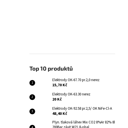
Top 10 produktů
Elektrody OK-67.70 pr.2,0 nerez
15,70 Kč
Elektrody OK-63.30 nerez
20 Kč
Elektrody OK-92.58 pr.2,5/ OK NiFe-Cl-A
48,40 Kč
Plyn. tlaková láhev Mix CO2 8%Ar 82% 8l
200Bar závit W21,8-obal