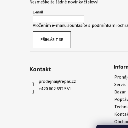
Nezmeškejte žádné novinky či slevy!
a
t
E-mail
í
Vložením e-mailu souhlasíte s
podmínkami ochra
PŘIHLÁSIT SE
Infor
Kontakt
Pronáj
prodejna
@
repas.cz
Servis
+420 602 692 551
Bazar
Poptá
Techni
Konta
Obchod