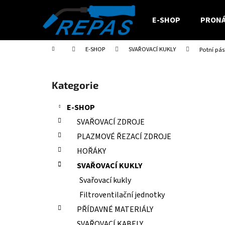
K
Přejít
na
o
E-SHOP
PRONÁ
obsah
Zpět
Zpět
š
do
do
í
Domů
E-SHOP
SVAŘOVACÍ KUKLY
Potní pá
obchodu
obchodu
k
P
o
Přeskočit
Kategorie
s
kategorie
t
E-SHOP
r
SVAŘOVACÍ ZDROJE
a
PLAZMOVÉ ŘEZACÍ ZDROJE
n
HOŘÁKY
n
SVAŘOVACÍ KUKLY
í
Svařovací kukly
p
a
Filtroventilační jednotky
n
PŘÍDAVNÉ MATERIÁLY
e
SVAŘOVACÍ KABELY