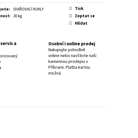
8 PR.2,5/ OK NIFE-CL-A
Tisk
gorie
:
SVAŘOVACÍ KUKLY
Zeptat se
nost
:
20 kg
Hlídat
servis a
Osobní i online prodej
Nakupujte pohodlně
online nebo navštivte naši
orizovaný
kamennou prodejnu v
y
Příbrami. Platba kartou
a
možná.