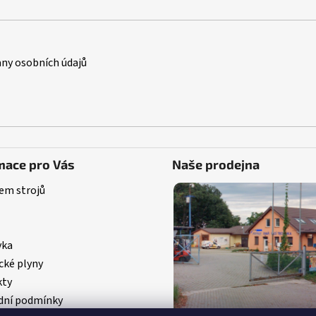
ny osobních údajů
mace pro Vás
Naše prodejna
em strojů
vka
cké plyny
kty
ní podmínky