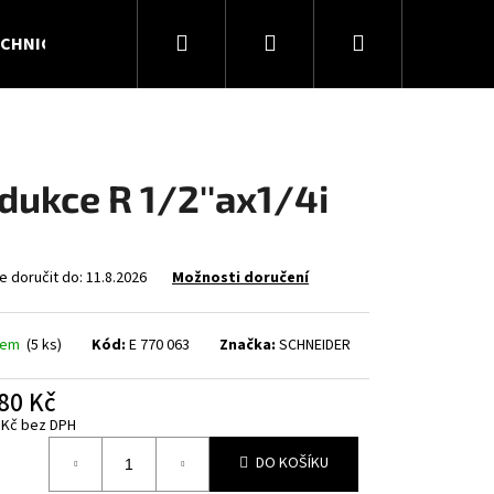
Hledat
Přihlášení
Nákupní
CHNICKÉ PLYNY
KONTAKTY
O NÁS
košík
dukce R 1/2''ax1/4i
 doručit do:
11.8.2026
Možnosti doručení
dem
(5 ks)
Kód:
E 770 063
Značka:
SCHNEIDER
80 Kč
Následující
 Kč bez DPH
á
DO KOŠÍKU