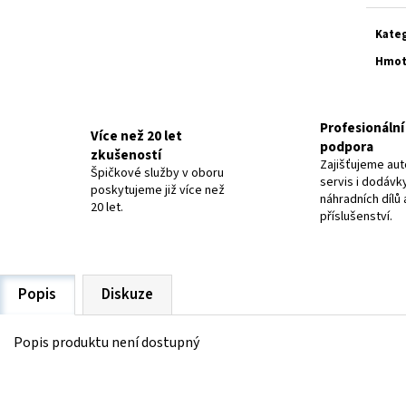
ELEKTRODY OK-63.30 NEREZ
ELEKTRODY OK-92.5
20 Kč
48,40 Kč
Kate
Hmot
Profesionální 
Více než 20 let
podpora
zkušeností
Zajišťujeme aut
Špičkové služby v oboru
servis i dodávk
poskytujeme již více než
náhradních dílů 
20 let.
příslušenství.
Popis
Diskuze
Popis produktu není dostupný