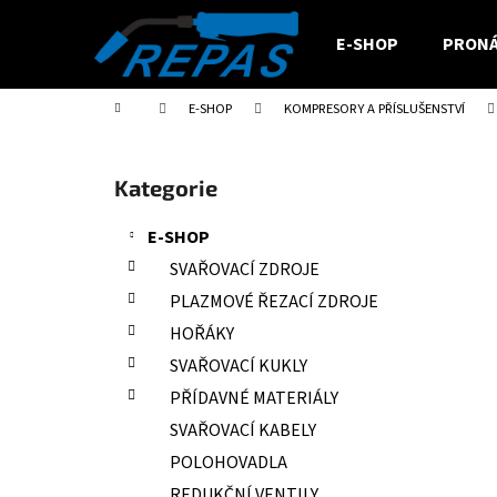
K
Přejít
na
o
E-SHOP
PRONÁ
obsah
Zpět
Zpět
š
do
do
í
Domů
E-SHOP
KOMPRESORY A PŘÍSLUŠENSTVÍ
obchodu
obchodu
k
P
o
Přeskočit
Kategorie
s
kategorie
t
E-SHOP
r
SVAŘOVACÍ ZDROJE
a
PLAZMOVÉ ŘEZACÍ ZDROJE
n
HOŘÁKY
n
SVAŘOVACÍ KUKLY
í
PŘÍDAVNÉ MATERIÁLY
p
a
SVAŘOVACÍ KABELY
n
POLOHOVADLA
e
REDUKČNÍ VENTILY