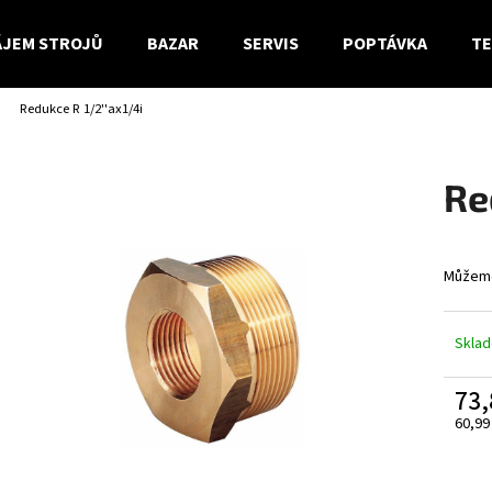
JEM STROJŮ
BAZAR
SERVIS
POPTÁVKA
TE
Redukce R 1/2''ax1/4i
Co potřebujete najít?
Re
HLEDAT
Můžeme
Doporučujeme
Skla
73,
60,99
Měrn
cena: