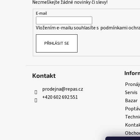
Nezmeškejte žádné novinky či slevy!
a
t
E-mail
í
Vložením e-mailu souhlasíte s
podmínkami ochra
PŘIHLÁSIT SE
Infor
Kontakt
Pronáj
prodejna
@
repas.cz
Servis
+420 602 692 551
Bazar
Poptá
Techni
Konta
Obchod