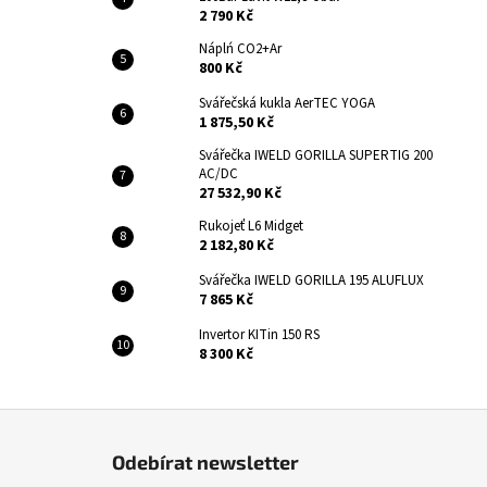
2 790 Kč
Náplń CO2+Ar
800 Kč
Svářečská kukla AerTEC YOGA
1 875,50 Kč
Svářečka IWELD GORILLA SUPERTIG 200
AC/DC
27 532,90 Kč
Rukojeť L6 Midget
2 182,80 Kč
Svářečka IWELD GORILLA 195 ALUFLUX
7 865 Kč
Invertor KITin 150 RS
8 300 Kč
Z
á
Odebírat newsletter
p