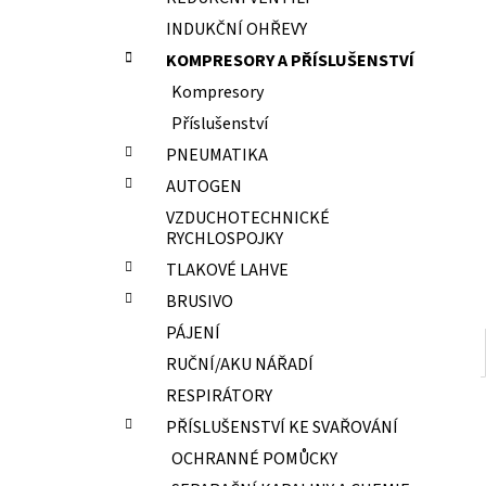
ELEKTRODY OK-67.70 PR.2,0 NEREZ
l
INDUKČNÍ OHŘEVY
15,70 Kč
KOMPRESORY A PŘÍSLUŠENSTVÍ
Kompresory
Příslušenství
PNEUMATIKA
AUTOGEN
VZDUCHOTECHNICKÉ
RYCHLOSPOJKY
TLAKOVÉ LAHVE
BRUSIVO
PÁJENÍ
RUČNÍ/AKU NÁŘADÍ
RESPIRÁTORY
PŘÍSLUŠENSTVÍ KE SVAŘOVÁNÍ
OCHRANNÉ POMŮCKY