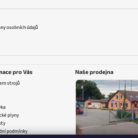
ny osobních údajů
mace pro Vás
Naše prodejna
em strojů
vka
cké plyny
kty
ní podmínky