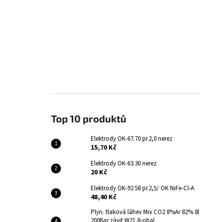
Top 10 produktů
Elektrody OK-67.70 pr.2,0 nerez
15,70 Kč
Elektrody OK-63.30 nerez
20 Kč
Elektrody OK-92.58 pr.2,5/ OK NiFe-Cl-A
48,40 Kč
Plyn. tlaková láhev Mix CO2 8%Ar 82% 8l
200Bar závit W21,8-obal