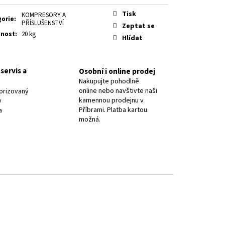
8 PR.2,5/ OK NIFE-CL-A
Tisk
KOMPRESORY A
gorie
:
PŘÍSLUŠENSTVÍ
Zeptat se
nost
:
20 kg
Hlídat
servis a
Osobní i online prodej
Nakupujte pohodlně
online nebo navštivte naši
orizovaný
kamennou prodejnu v
y
Příbrami. Platba kartou
a
možná.