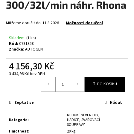
300/32l/min náhr. Rhona
a
j
í
Můžeme doručit do:
11.8.2026
Možnosti doručení
t
?
Skladem
(1 ks)
Kód:
0781358
Značka:
AUTOGEN
4 156,30 Kč
HLEDAT
3 434,96 Kč bez DPH
Měrná
DO KOŠÍKU
cena:
D
o
Zeptat se
Hlídat
p
o
REDUKČNÍ VENTILY,
Kategorie
:
HADICE, SVAŘOVACÍ
r
SOUPRAVY
u
Hmotnost
:
20 kg