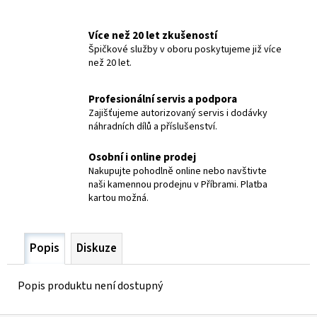
č
u
j
Více než 20 let zkušeností
e
Špičkové služby v oboru poskytujeme již více
než 20 let.
m
e
Profesionální servis a podpora
Zajišťujeme autorizovaný servis i dodávky
PLYN.
náhradních dílů a příslušenství.
TLAKOVÁ
LÁHEV
Osobní i online prodej
MIX
CO2
Nakupujte pohodlně online nebo navštivte
8%AR
naši kamennou prodejnu v Příbrami. Platba
82%
kartou možná.
8L
200BAR
ZÁVIT
W21,8-
Popis
Diskuze
OBAL
2
790
Popis produktu není dostupný
Kč