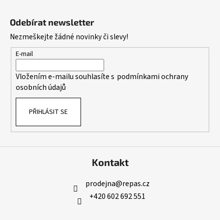
Z
á
Odebírat newsletter
p
Nezmeškejte žádné novinky či slevy!
a
t
E-mail
í
Vložením e-mailu souhlasíte s
podmínkami ochrany
osobních údajů
PŘIHLÁSIT SE
Kontakt
prodejna
@
repas.cz
+420 602 692 551