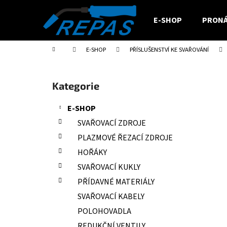
K
Přejít
na
o
E-SHOP
PRONÁ
obsah
Zpět
Zpět
š
do
do
í
Domů
E-SHOP
PŘÍSLUŠENSTVÍ KE SVAŘOVÁNÍ
obchodu
obchodu
k
P
o
Přeskočit
Kategorie
s
kategorie
t
E-SHOP
r
SVAŘOVACÍ ZDROJE
a
PLAZMOVÉ ŘEZACÍ ZDROJE
n
HOŘÁKY
n
SVAŘOVACÍ KUKLY
í
PŘÍDAVNÉ MATERIÁLY
p
a
SVAŘOVACÍ KABELY
n
POLOHOVADLA
e
REDUKČNÍ VENTILY