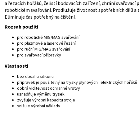
a řezacích hořáků, čelistí bodovacích zařízení, chrání svařovací 
robotickém svařování. Prodlužuje životnost spotřebních dílů a za
Eliminuje čas potřebný na čištění.
Rozsah použití
pro robotické MIG/MAG svařování
pro plazmové a laserové řezání
pro ruční MIG/MAG svařování
pro svařovací přípravky
Vlastnosti
bez obsahu silikonu
přípravek je použitelný na trysky plynových i elektrických hořáků
dobrá viditelnost ochranné vrstvy
usnadňuje výměnu trysek
zvyšuje výrobní kapacitu stroje
snižuje výrobní náklady