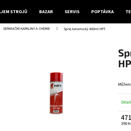
JEM STROJŮ
BAZAR
SERVIS
POPTÁVKA
TE
SEPARAČNÍ KAPALINY A CHEMIE
Sprej keramický 400ml HPT
Co potřebujete najít?
Sp
HLEDAT
HP
Doporučujeme
Můžeme
Skla
471
390 K
Měrn