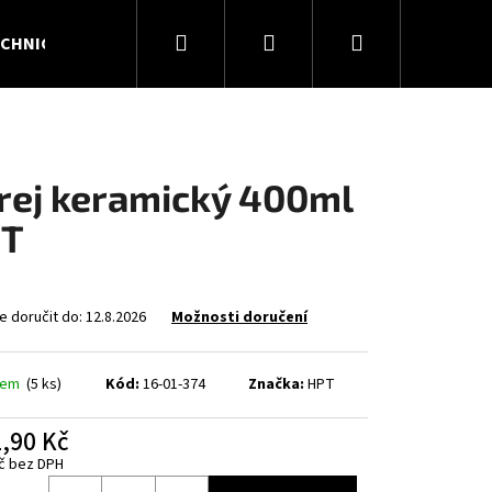
Hledat
Přihlášení
Nákupní
CHNICKÉ PLYNY
KONTAKTY
O NÁS
košík
rej keramický 400ml
T
 doručit do:
12.8.2026
Možnosti doručení
dem
(5 ks)
Kód:
16-01-374
Značka:
HPT
Následující
,90 Kč
č bez DPH
á