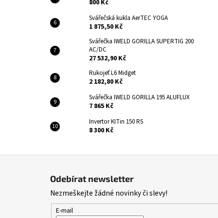
800 Kč
Svářečská kukla AerTEC YOGA
1 875,50 Kč
Svářečka IWELD GORILLA SUPERTIG 200
AC/DC
27 532,90 Kč
Rukojeť L6 Midget
2 182,80 Kč
Svářečka IWELD GORILLA 195 ALUFLUX
7 865 Kč
Invertor KITin 150 RS
8 300 Kč
Z
á
Odebírat newsletter
p
Nezmeškejte žádné novinky či slevy!
a
t
E-mail