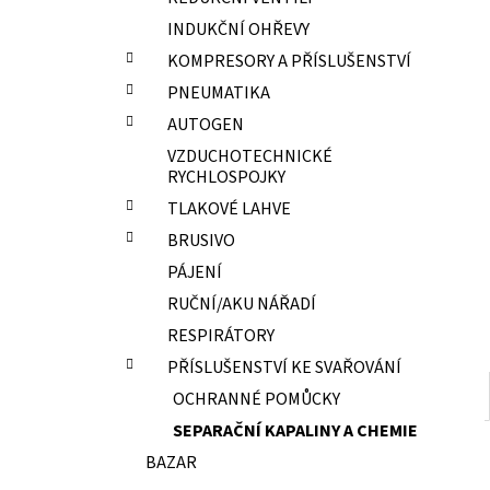
ELEKTRODY OK-67.70 PR.2,0 NEREZ
l
INDUKČNÍ OHŘEVY
15,70 Kč
KOMPRESORY A PŘÍSLUŠENSTVÍ
PNEUMATIKA
AUTOGEN
VZDUCHOTECHNICKÉ
RYCHLOSPOJKY
TLAKOVÉ LAHVE
BRUSIVO
PÁJENÍ
RUČNÍ/AKU NÁŘADÍ
RESPIRÁTORY
PŘÍSLUŠENSTVÍ KE SVAŘOVÁNÍ
OCHRANNÉ POMŮCKY
SEPARAČNÍ KAPALINY A CHEMIE
BAZAR