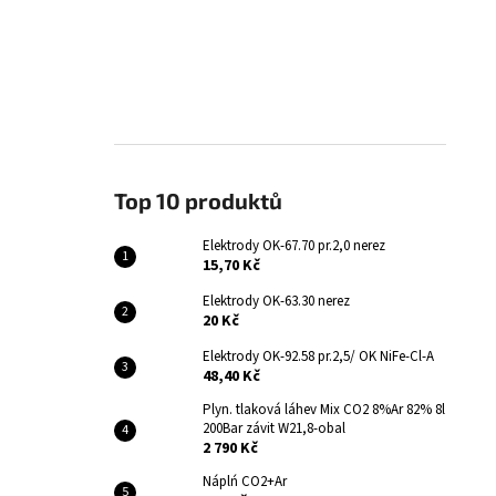
Top 10 produktů
Elektrody OK-67.70 pr.2,0 nerez
15,70 Kč
Elektrody OK-63.30 nerez
20 Kč
Elektrody OK-92.58 pr.2,5/ OK NiFe-Cl-A
48,40 Kč
Plyn. tlaková láhev Mix CO2 8%Ar 82% 8l
200Bar závit W21,8-obal
2 790 Kč
Náplń CO2+Ar