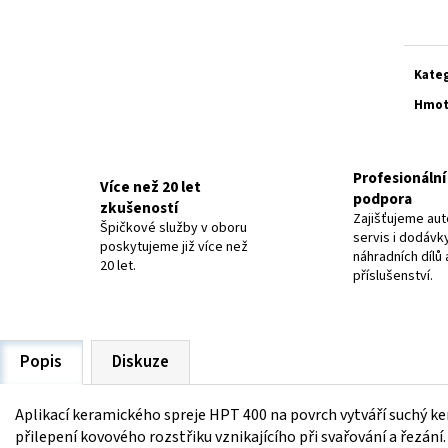
ELEKTRODY OK-63.30 NEREZ
ELEKTRODY OK-92.5
cena:
20 Kč
48,40 Kč
Kate
Hmot
Profesionální 
Více než 20 let
podpora
zkušeností
Zajišťujeme aut
Špičkové služby v oboru
servis i dodávk
poskytujeme již více než
náhradních dílů 
20 let.
příslušenství.
Popis
Diskuze
Aplikací
keramického spreje HPT 400
na povrch vytváří suchý k
přilepení kovového rozstřiku vznikajícího při svařování a řezání