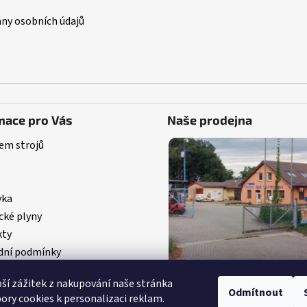
ny osobních údajů
mace pro Vás
Naše prodejna
em strojů
vka
cké plyny
kty
ní podmínky
pší zážitek z nakupování naše stránka
Odmítnout
ory cookies k personalizaci reklam.