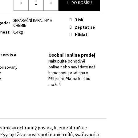
8 PR.2,5/ OK NIFE-CL-A
DO KOŠÍKU
Tisk
SEPARAČNÍ KAPALINY A
gorie
:
CHEMIE
Zeptat se
nost
:
0.4 kg
Hlídat
servis a
Osobní i online prodej
Nakupujte pohodlně
online nebo navštivte naši
orizovaný
kamennou prodejnu v
y
Příbrami. Platba kartou
a
možná.
eramický ochranný povlak, který zabraňuje
. Zvyšuje životnost spotřebních dílů, svařovacích