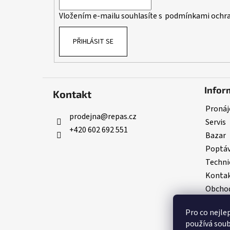
í
Vložením e-mailu souhlasíte s
podmínkami ochra
PŘIHLÁSIT SE
Infor
Kontakt
Pronáj
prodejna
@
repas.cz
Servis
+420 602 692 551
Bazar
Poptá
Techni
Konta
Obchod
GDPR
Pro co nejle
používá soub