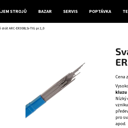
JEM STROJŮ
BAZAR
SERVIS
POPTÁVKA
TE
í drát ARC-ER308LSi-TIG pr.1,0
Co potřebujete najít?
Sv
HLEDAT
ER
Cena 
Doporučujeme
Vysoko
kluzu
Nízký 
vzniku
přede
pro sv
apod.