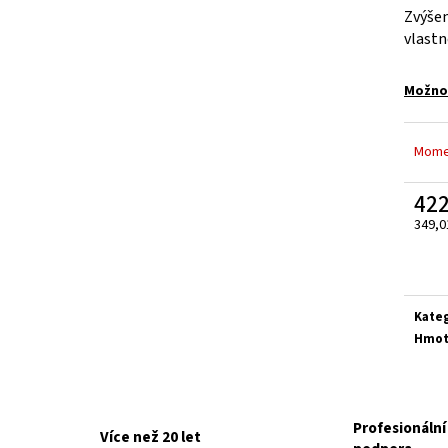
ELEKTRODY OK-63.30 NEREZ
ELEKTRODY OK-92.5
Zvýšen
20 Kč
48,40 Kč
vlastn
Možnos
Mome
422
349,0
Měrn
cena:
Kate
Hmot
Profesionální 
Více než 20 let