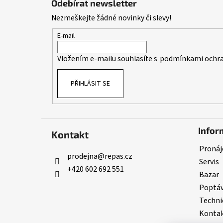
Odebírat newsletter
p
Nezmeškejte žádné novinky či slevy!
a
t
E-mail
í
Vložením e-mailu souhlasíte s
podmínkami ochra
PŘIHLÁSIT SE
Infor
Kontakt
Pronáj
prodejna
@
repas.cz
Servis
+420 602 692 551
Bazar
Poptá
Techni
Konta