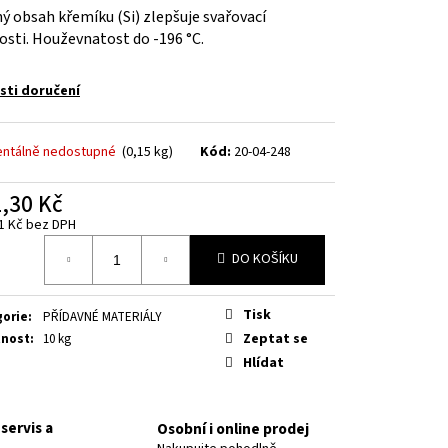
8 PR.2,5/ OK NIFE-CL-A
ý obsah křemíku (Si) zlepšuje svařovací
osti. Houževnatost do -196 °C.
ti doručení
ntálně nedostupné
(0,15 kg)
Kód:
20-04-248
,30 Kč
1 Kč bez DPH
á
DO KOŠÍKU
Tisk
gorie
:
PŘÍDAVNÉ MATERIÁLY
Zeptat se
nost
:
10 kg
Hlídat
servis a
Osobní i online prodej