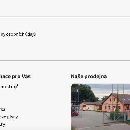
ny osobních údajů
mace pro Vás
Naše prodejna
em strojů
vka
cké plyny
kty