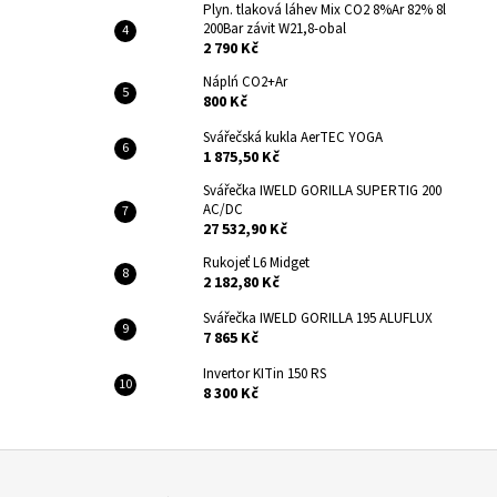
Plyn. tlaková láhev Mix CO2 8%Ar 82% 8l
200Bar závit W21,8-obal
2 790 Kč
Náplń CO2+Ar
800 Kč
Svářečská kukla AerTEC YOGA
1 875,50 Kč
Svářečka IWELD GORILLA SUPERTIG 200
AC/DC
27 532,90 Kč
Rukojeť L6 Midget
2 182,80 Kč
Svářečka IWELD GORILLA 195 ALUFLUX
7 865 Kč
Invertor KITin 150 RS
8 300 Kč
Z
á