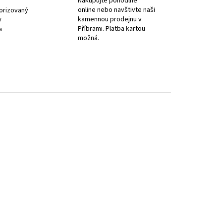
Nakupujte pohodlně
online nebo navštivte naši
orizovaný
kamennou prodejnu v
y
Příbrami. Platba kartou
a
možná.