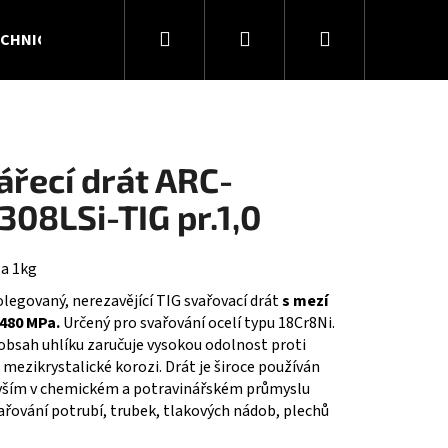
Hledat
Přihlášení
Nákupní
CHNICKÉ PLYNY
KONTAKTY
O NÁS
košík
ářecí drát ARC-
308LSi-TIG pr.1,0
za 1kg
legovaný, nerezavějící TIG svařovací drát
s mezí
 480 MPa.
Určený pro svařování ocelí typu 18Cr8Ni.
obsah uhlíku zaručuje vysokou odolnost proti
 mezikrystalické korozi. Drát je široce používán
Následující
vším v chemickém a potravinářském průmyslu
ařování potrubí, trubek, tlakových nádob, plechů