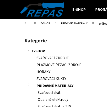
K
Přejít
na
o
E-SHOP
PRONÁ
obsah
Zpět
Zpět
š
do
do
í
Domů
E-SHOP
PŘÍDAVNÉ MATERIÁLY
Svářec
obchodu
obchodu
k
P
o
Přeskočit
Kategorie
s
kategorie
t
E-SHOP
r
SVAŘOVACÍ ZDROJE
a
PLAZMOVÉ ŘEZACÍ ZDROJE
n
HOŘÁKY
n
SVAŘOVACÍ KUKLY
í
PŘÍDAVNÉ MATERIÁLY
p
a
Svařovací drát
n
Obalené elektrody
e
Svařovací dráty - TIG