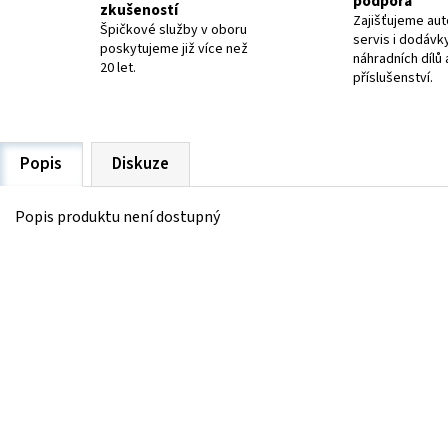
podpora
zkušeností
Zajišťujeme aut
Špičkové služby v oboru
servis i dodávk
poskytujeme již více než
náhradních dílů 
20 let.
příslušenství.
Popis
Diskuze
Popis produktu není dostupný