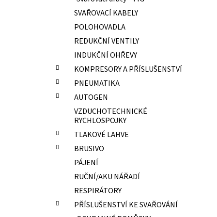
ELEKTRODY OK-67.70 PR.2,0 NEREZ
l
SVAŘOVACÍ KABELY
15,70 Kč
POLOHOVADLA
REDUKČNÍ VENTILY
INDUKČNÍ OHŘEVY
KOMPRESORY A PŘÍSLUŠENSTVÍ
PNEUMATIKA
AUTOGEN
VZDUCHOTECHNICKÉ
RYCHLOSPOJKY
TLAKOVÉ LAHVE
BRUSIVO
PÁJENÍ
RUČNÍ/AKU NÁŘADÍ
RESPIRÁTORY
PŘÍSLUŠENSTVÍ KE SVAŘOVÁNÍ