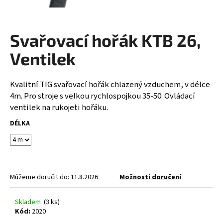
a
j
Svařovací hořák KTB 26,
í
t
Ventilek
?
Kvalitní TIG svařovací hořák chlazený vzduchem, v délce
4m. Pro stroje s velkou rychlospojkou 35-50. Ovládací
ventilek na rukojeti hořáku.
HLEDAT
DÉLKA
D
o
Můžeme doručit do:
11.8.2026
Možnosti doručení
p
o
r
Skladem
(3 ks)
Kód:
2020
u