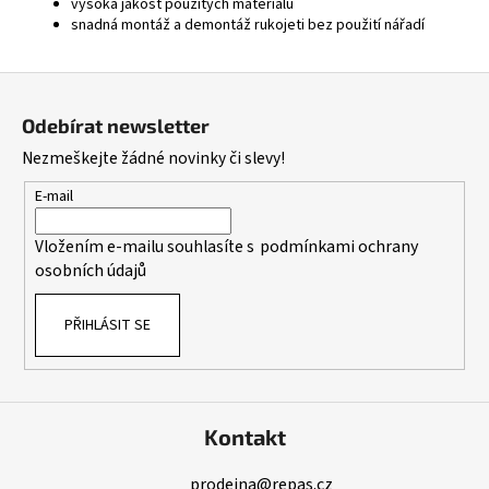
vysoká jakost použitých materiálů
snadná montáž a demontáž rukojeti bez použití nářadí
Z
á
Odebírat newsletter
p
Nezmeškejte žádné novinky či slevy!
a
t
E-mail
í
Vložením e-mailu souhlasíte s
podmínkami ochrany
osobních údajů
PŘIHLÁSIT SE
Kontakt
prodejna
@
repas.cz