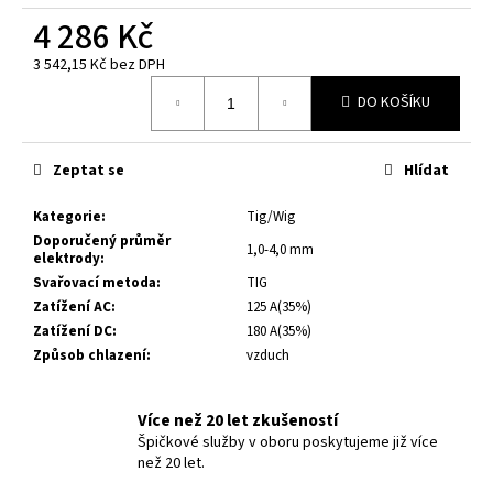
č
4 286 Kč
u
j
3 542,15 Kč bez DPH
e
Měrná
m
DO KOŠÍKU
cena:
e
Zeptat se
Hlídat
RUKOJEŤ
L6
Kategorie
:
Tig/Wig
MIDGET
Doporučený průměr
1,0-4,0 mm
2
elektrody
:
182,80
Svařovací metoda
:
TIG
Kč
Zatížení AC
:
125 A(35%)
Zatížení DC
:
180 A(35%)
Způsob chlazení
:
vzduch
Více než 20 let zkušeností
Špičkové služby v oboru poskytujeme již více
než 20 let.