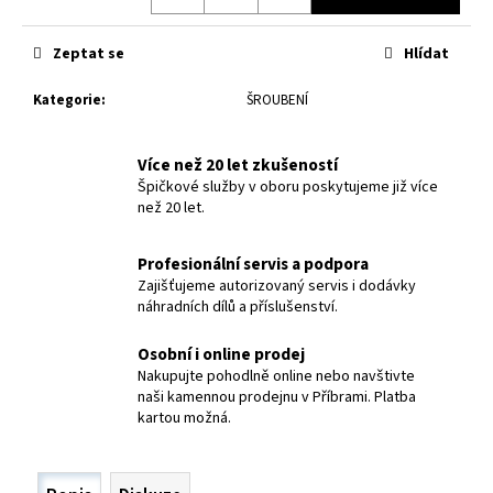
č
u
j
Zeptat se
Hlídat
e
m
Kategorie
:
ŠROUBENÍ
e
Více než 20 let zkušeností
Špičkové služby v oboru poskytujeme již více
SVÁŘEČSKÁ
KUKLA
než 20 let.
AERTEC
YOGA
Profesionální servis a podpora
1
Zajišťujeme autorizovaný servis i dodávky
875,50
náhradních dílů a příslušenství.
Kč
Osobní i online prodej
Nakupujte pohodlně online nebo navštivte
naši kamennou prodejnu v Příbrami. Platba
kartou možná.