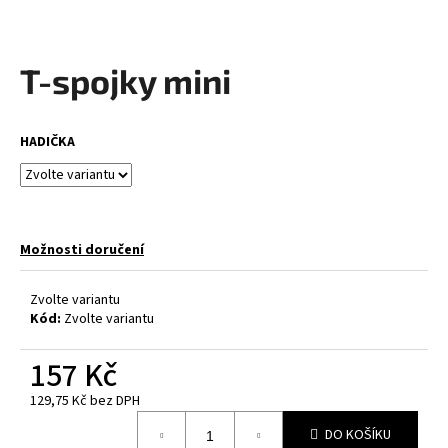
a
j
T-spojky mini
í
t
?
HADIČKA
HLEDAT
Možnosti doručení
Zvolte variantu
D
Kód:
Zvolte variantu
o
p
157 Kč
o
129,75 Kč bez DPH
r
Měrná
u
DO KOŠÍKU
cena: