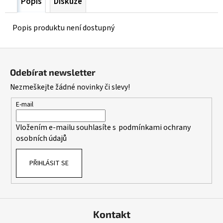
Popis
Diskuze
Popis produktu není dostupný
Z
á
Odebírat newsletter
p
Nezmeškejte žádné novinky či slevy!
a
t
E-mail
í
Vložením e-mailu souhlasíte s
podmínkami ochrany
osobních údajů
PŘIHLÁSIT SE
Kontakt