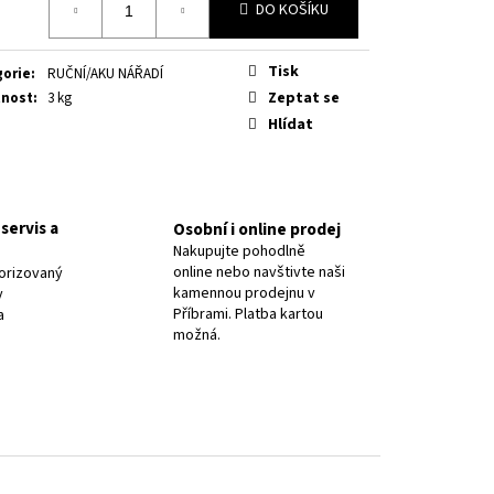
8 PR.2,5/ OK NIFE-CL-A
DO KOŠÍKU
Tisk
gorie
:
RUČNÍ/AKU NÁŘADÍ
Zeptat se
nost
:
3 kg
Hlídat
servis a
Osobní i online prodej
Nakupujte pohodlně
online nebo navštivte naši
orizovaný
kamennou prodejnu v
y
Příbrami. Platba kartou
a
možná.