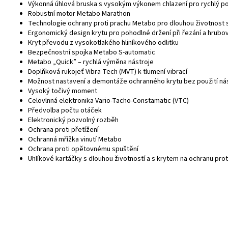
Výkonná úhlová bruska s vysokým výkonem chlazení pro rychlý po
Robustní motor Metabo Marathon
Technologie ochrany proti prachu Metabo pro dlouhou životnost 
Ergonomický design krytu pro pohodlné držení při řezání a hrubo
Kryt převodu z vysokotlakého hliníkového odlitku
Bezpečnostní spojka Metabo S-automatic
Metabo „Quick” – rychlá výměna nástroje
Doplňková rukojeť Vibra Tech (MVT) k tlumení vibrací
Možnost nastavení a demontáže ochranného krytu bez použití ná
Vysoký točivý moment
Celovlnná elektronika Vario-Tacho-Constamatic (VTC)
Předvolba počtu otáček
Elektronický pozvolný rozběh
Ochrana proti přetížení
Ochranná mřížka vinutí Metabo
Ochrana proti opětovnému spuštění
Uhlíkové kartáčky s dlouhou životností a s krytem na ochranu prot