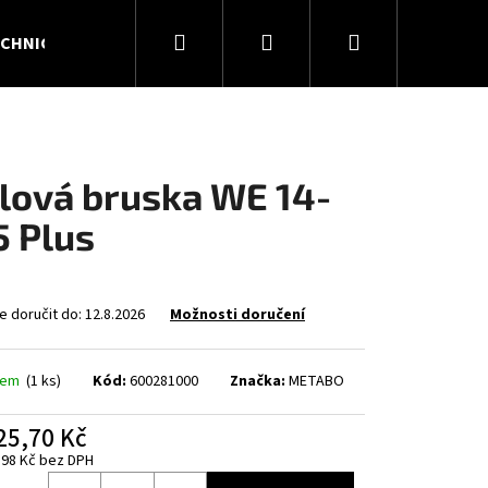
Hledat
Přihlášení
Nákupní
CHNICKÉ PLYNY
KONTAKTY
O NÁS
košík
lová bruska WE 14-
5 Plus
 doručit do:
12.8.2026
Možnosti doručení
dem
(1 ks)
Kód:
600281000
Značka:
METABO
Následující
25,70 Kč
,98 Kč bez DPH
á