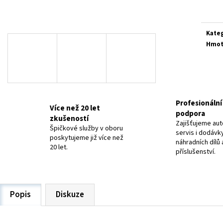
ELEKTRODY OK-63.30 NEREZ
ELEKTRODY OK-92.5
cena:
20 Kč
48,40 Kč
Kate
Hmot
Profesionální 
Více než 20 let
podpora
zkušeností
Zajišťujeme aut
Špičkové služby v oboru
servis i dodávk
poskytujeme již více než
náhradních dílů 
20 let.
příslušenství.
Popis
Diskuze