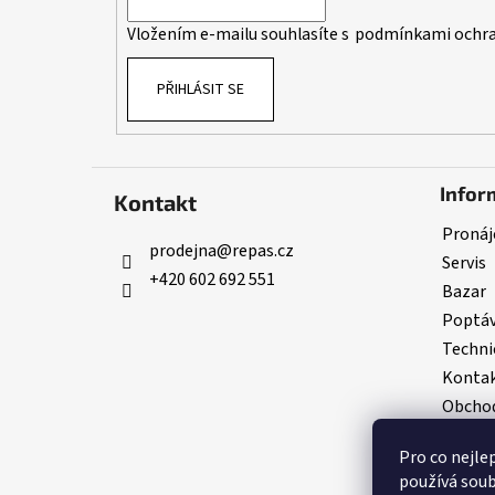
í
Vložením e-mailu souhlasíte s
podmínkami ochra
PŘIHLÁSIT SE
Infor
Kontakt
Pronáj
prodejna
@
repas.cz
Servis
+420 602 692 551
Bazar
Poptá
Techni
Konta
Obchod
GDPR
Pro co nejle
používá soub