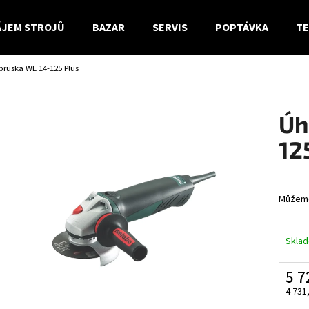
JEM STROJŮ
BAZAR
SERVIS
POPTÁVKA
TE
bruska WE 14-125 Plus
Co potřebujete najít?
Úh
HLEDAT
12
Doporučujeme
Můžeme
Skla
5 7
4 731
Měrn