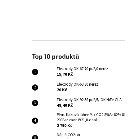
Top 10 produktů
Elektrody OK-67.70 pr.2,0 nerez
15,70 Kč
Elektrody OK-63.30 nerez
20 Kč
Elektrody OK-92.58 pr.2,5/ OK NiFe-Cl-A
48,40 Kč
Plyn. tlaková láhev Mix CO2 8%Ar 82% 8l
200Bar závit W21,8-obal
2 790 Kč
Náplń CO2+Ar