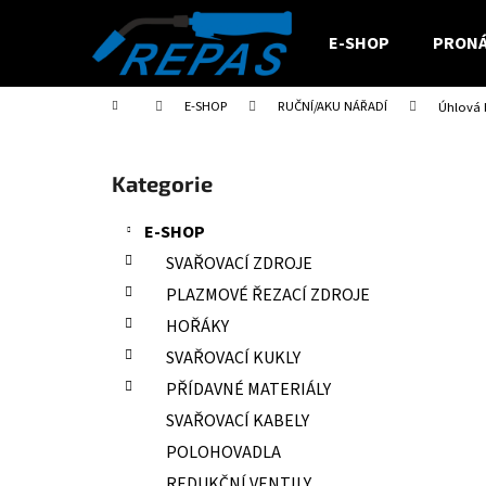
K
Přejít
na
o
E-SHOP
PRONÁ
obsah
Zpět
Zpět
š
do
do
í
Domů
E-SHOP
RUČNÍ/AKU NÁŘADÍ
Úhlová 
obchodu
obchodu
k
P
o
Přeskočit
Kategorie
s
kategorie
t
E-SHOP
r
SVAŘOVACÍ ZDROJE
a
PLAZMOVÉ ŘEZACÍ ZDROJE
n
HOŘÁKY
n
SVAŘOVACÍ KUKLY
í
PŘÍDAVNÉ MATERIÁLY
p
a
SVAŘOVACÍ KABELY
n
POLOHOVADLA
e
REDUKČNÍ VENTILY