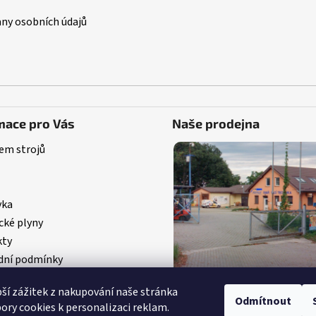
ny osobních údajů
mace pro Vás
Naše prodejna
em strojů
vka
cké plyny
kty
ní podmínky
pší zážitek z nakupování naše stránka
Odmítnout
ory cookies k personalizaci reklam.