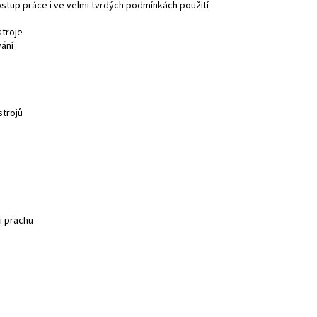
stup práce i ve velmi tvrdých podmínkách použití
stroje
vání
strojů
i prachu