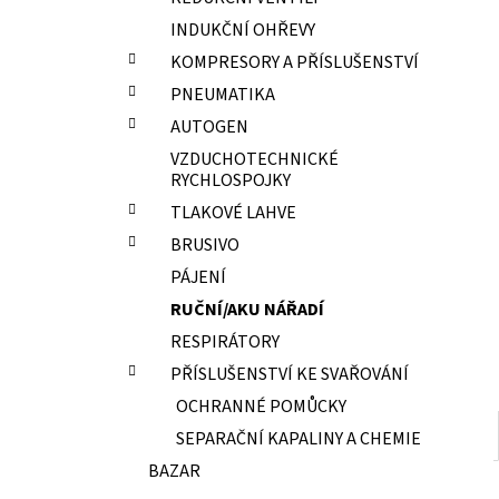
ELEKTRODY OK-67.70 PR.2,0 NEREZ
l
INDUKČNÍ OHŘEVY
15,70 Kč
KOMPRESORY A PŘÍSLUŠENSTVÍ
PNEUMATIKA
AUTOGEN
VZDUCHOTECHNICKÉ
RYCHLOSPOJKY
TLAKOVÉ LAHVE
BRUSIVO
PÁJENÍ
RUČNÍ/AKU NÁŘADÍ
RESPIRÁTORY
PŘÍSLUŠENSTVÍ KE SVAŘOVÁNÍ
OCHRANNÉ POMŮCKY
SEPARAČNÍ KAPALINY A CHEMIE
BAZAR