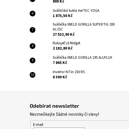
800 Kč
Svářečská kukla AerTEC YOGA
1 875,50 Kč
Svářečka IWELD GORILLA SUPERTIG 200
AC/DC
27 532,90 Kč
Rukojeť L6 Midget
2 182,80 Kč
Svářečka IWELD GORILLA 195 ALUFLUX
7 865 Kč
Invertor KITin 150 RS
8 300 Kč
Z
á
Odebírat newsletter
p
Nezmeškejte žádné novinky či slevy!
a
t
E-mail