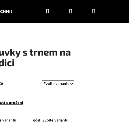
Hledat
Přihlášení
Nákupní
CHNICKÉ PLYNY
KONTAKTY
O NÁS
košík
uvky s trnem na
dici
KA
ti doručení
Následující
e variantu
Kód:
Zvolte variantu