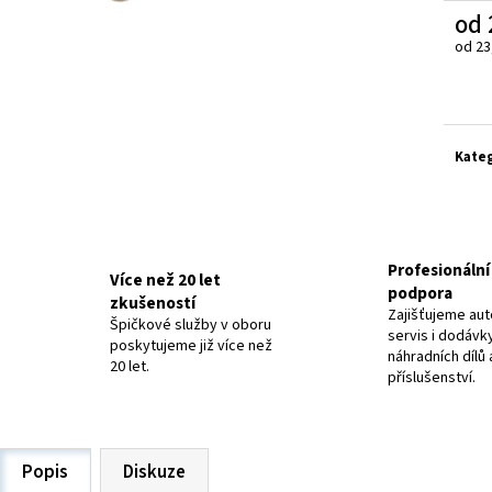
ELEKTRODY OK-63.30 NEREZ
ELEKTRODY OK-92.5
od
20 Kč
48,40 Kč
od
23
Měrn
cena:
Kate
Profesionální 
Více než 20 let
podpora
zkušeností
Zajišťujeme aut
Špičkové služby v oboru
servis i dodávk
poskytujeme již více než
náhradních dílů 
20 let.
příslušenství.
Popis
Diskuze