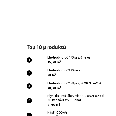
Top 10 produktů
Elektrody OK-67.70 pr.2,0 nerez
15,70 Kč
Elektrody OK-63.30 nerez
20 Kč
Elektrody OK-92.58 pr.2,5/ OK NiFe-Cl-A
48,40 Kč
Plyn. tlaková láhev Mix CO2 8%Ar 82% 8l
200Bar závit W21,8-obal
2 790 Kč
Náplń CO2+Ar