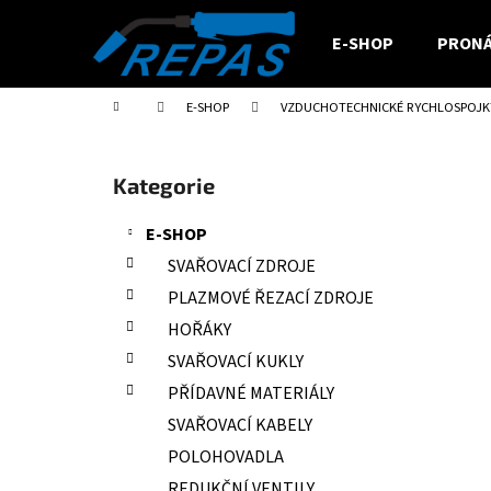
K
Přejít
na
o
E-SHOP
PRONÁ
obsah
Zpět
Zpět
š
do
do
í
Domů
E-SHOP
VZDUCHOTECHNICKÉ RYCHLOSPOJK
obchodu
obchodu
k
P
o
Přeskočit
Kategorie
s
kategorie
t
E-SHOP
r
SVAŘOVACÍ ZDROJE
a
PLAZMOVÉ ŘEZACÍ ZDROJE
n
HOŘÁKY
n
SVAŘOVACÍ KUKLY
í
PŘÍDAVNÉ MATERIÁLY
p
a
SVAŘOVACÍ KABELY
n
POLOHOVADLA
e
REDUKČNÍ VENTILY