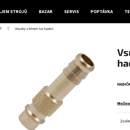
JEM STROJŮ
BAZAR
SERVIS
POPTÁVKA
TE
Y
Vsuvky s trnem na hadici
Co potřebujete najít?
Vs
HLEDAT
ha
Doporučujeme
HADIČ
Možnos
Zvolt