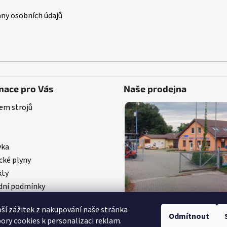
ny osobních údajů
mace pro Vás
Naše prodejna
em strojů
vka
cké plyny
kty
ní podmínky
pší zážitek z nakupování naše stránka
Odmítnout
ory cookies k personalizaci reklam.