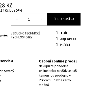
8 PR.2,5/ OK NIFE-CL-A
28 Kč
,14 Kč
bez DPH
á
DO KOŠÍKU
Tisk
VZDUCHOTECHNICKÉ
gorie
:
RYCHLOSPOJKY
Zeptat se
Hlídat
servis a
Osobní i online prodej
Nakupujte pohodlně
online nebo navštivte naši
orizovaný
kamennou prodejnu v
y
Příbrami. Platba kartou
a
možná.