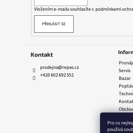
í
Vložením e-mailu souhlasíte s
podmínkami ochra
PŘIHLÁSIT SE
Infor
Kontakt
Pronáj
prodejna
@
repas.cz
Servis
+420 602 692 551
Bazar
Poptá
Techni
Konta
Obchod
GDPR
Pro co nejle
používá soub