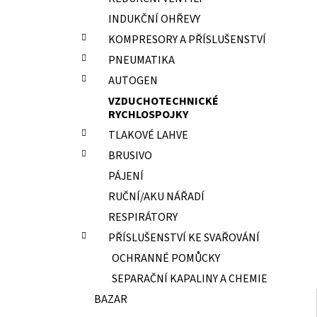
ELEKTRODY OK-67.70 PR.2,0 NEREZ
l
INDUKČNÍ OHŘEVY
15,70 Kč
KOMPRESORY A PŘÍSLUŠENSTVÍ
PNEUMATIKA
AUTOGEN
VZDUCHOTECHNICKÉ
RYCHLOSPOJKY
TLAKOVÉ LAHVE
BRUSIVO
PÁJENÍ
RUČNÍ/AKU NÁŘADÍ
RESPIRÁTORY
PŘÍSLUŠENSTVÍ KE SVAŘOVÁNÍ
OCHRANNÉ POMŮCKY
SEPARAČNÍ KAPALINY A CHEMIE
BAZAR