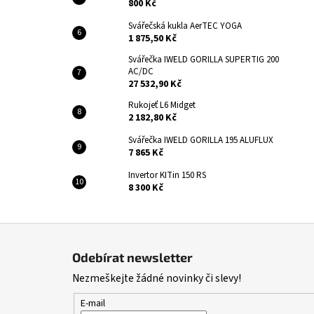
800 Kč
Svářečská kukla AerTEC YOGA
1 875,50 Kč
Svářečka IWELD GORILLA SUPERTIG 200
AC/DC
27 532,90 Kč
Rukojeť L6 Midget
2 182,80 Kč
Svářečka IWELD GORILLA 195 ALUFLUX
7 865 Kč
Invertor KITin 150 RS
8 300 Kč
Z
á
Odebírat newsletter
p
Nezmeškejte žádné novinky či slevy!
a
t
E-mail