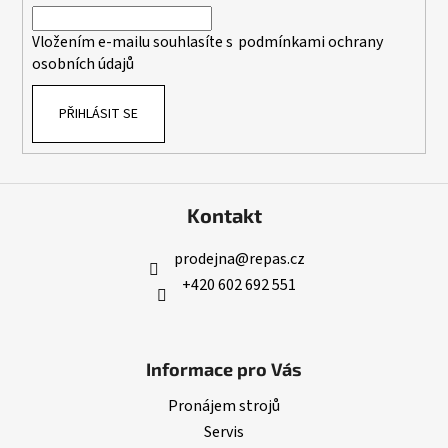
č
í
í
u
p
Vložením e-mailu souhlasíte s
podmínkami ochrany
j
r
osobních údajů
e
v
m
k
e
PŘIHLÁSIT SE
y
v
ý
SVÁŘEČKA
p
IWELD
i
GORILLA
Kontakt
SUPERTIG
s
200
u
AC/DC
prodejna
@
repas.cz
27
+420 602 692 551
532,90
Kč
Informace pro Vás
Pronájem strojů
Servis