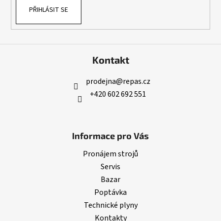
ý
PŘIHLÁSIT SE
p
i
s
u
Kontakt
prodejna
@
repas.cz
+420 602 692 551
Informace pro Vás
Pronájem strojů
Servis
Bazar
Poptávka
Technické plyny
Kontakty