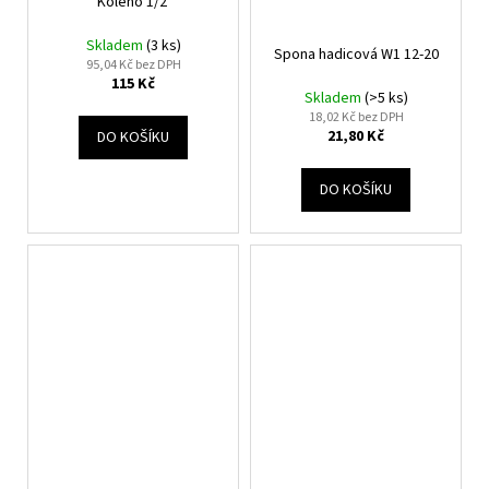
č
Koleno 1/2'
u
Skladem
(3 ks)
j
Spona hadicová W1 12-20
95,04 Kč bez DPH
e
115 Kč
m
Skladem
(>5 ks)
18,02 Kč bez DPH
e
21,80 Kč
DO KOŠÍKU
NÁPLŃ
DO KOŠÍKU
CO2+AR
800
Kč