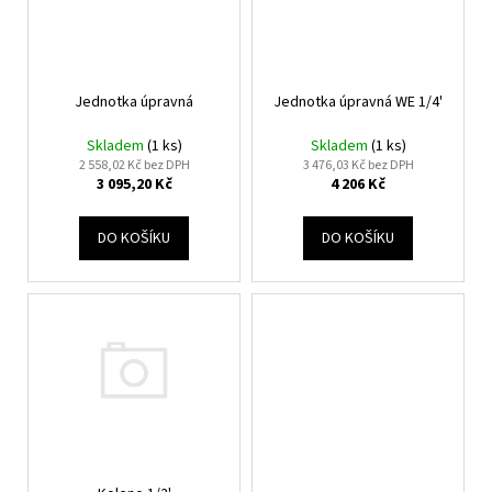
d
r
a
u
o
j
k
d
í
t
Jednotka úpravná
Jednotka úpravná WE 1/4'
u
t
ů
k
?
Skladem
(1 ks)
Skladem
(1 ks)
t
2 558,02 Kč bez DPH
3 476,03 Kč bez DPH
3 095,20 Kč
4 206 Kč
ů
DO KOŠÍKU
DO KOŠÍKU
HLEDAT
D
o
p
o
r
u