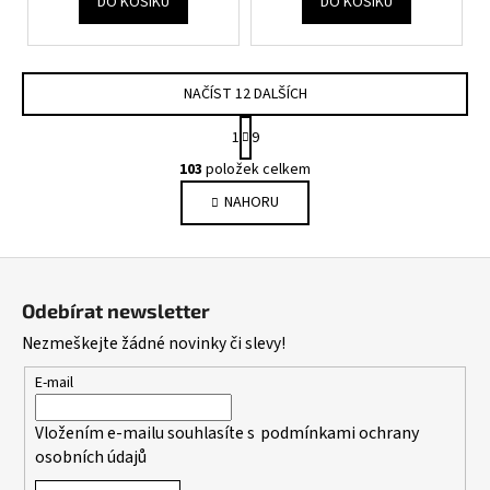
DO KOŠÍKU
DO KOŠÍKU
NAČÍST 12 DALŠÍCH
S
1
9
t
O
r
103
položek celkem
v
á
NAHORU
l
n
k
á
o
d
Z
v
a
á
á
c
Odebírat newsletter
n
p
í
í
Nezmeškejte žádné novinky či slevy!
p
a
r
t
E-mail
v
í
k
Vložením e-mailu souhlasíte s
podmínkami ochrany
y
osobních údajů
v