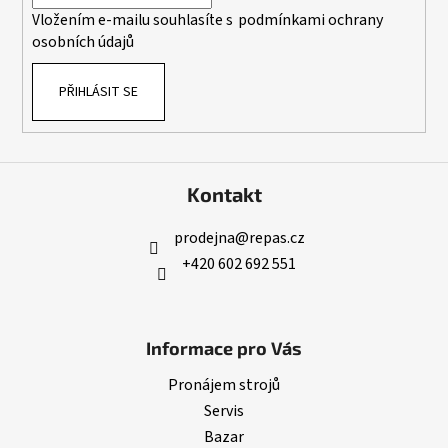
í
Vložením e-mailu souhlasíte s
podmínkami ochrany
osobních údajů
PŘIHLÁSIT SE
Kontakt
prodejna
@
repas.cz
+420 602 692 551
Informace pro Vás
Pronájem strojů
Servis
Bazar