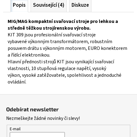
Popis
Související (4)
Diskuze
MIG/MAG kompaktní svařovací stroje pro lehkou a
středně těžkou strojírenskou výrobu.
KIT 309 jsou profesionální svařovací stroje
vybavené výkonným transformátorem, robustním
posuvem drátu s výkonným motorem, EURO konektorem
a řídící elektronikou.
Hlavní přednosti strojů KIT jsou vynikající svařovací
vlastnosti, 10 stupňová regulace napětí, vysoký
výkon, vysoké zatěžovatele, spolehlivost a jednoduché
ovládání.
Z
á
Odebírat newsletter
p
Nezmeškejte žádné novinky či slevy!
a
t
E-mail