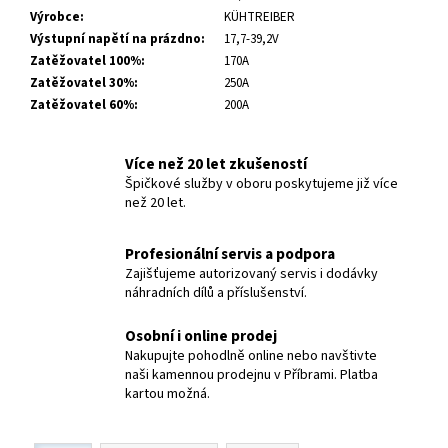
Výrobce
:
KÜHTREIBER
Výstupní napětí na prázdno
:
17,7-39,2V
Zatěžovatel 100%
:
170A
Zatěžovatel 30%
:
250A
Zatěžovatel 60%
:
200A
Více než 20 let zkušeností
Špičkové služby v oboru poskytujeme již více
než 20 let.
Profesionální servis a podpora
Zajišťujeme autorizovaný servis i dodávky
náhradních dílů a příslušenství.
Osobní i online prodej
Nakupujte pohodlně online nebo navštivte
naši kamennou prodejnu v Příbrami. Platba
kartou možná.