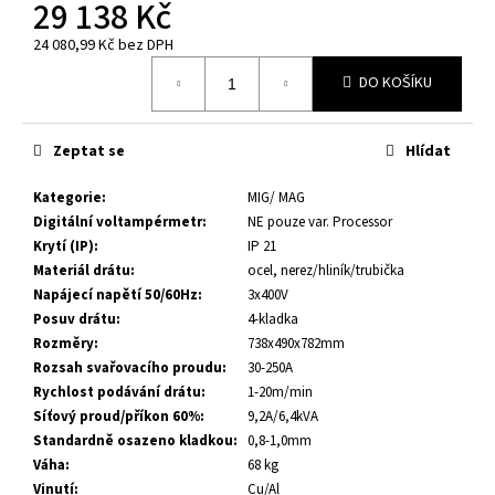
č
29 138 Kč
u
24 080,99 Kč bez DPH
j
Měrná
e
DO KOŠÍKU
cena:
m
e
Zeptat se
Hlídat
ELEKTRODY
Kategorie
:
MIG/ MAG
OK-
Digitální voltampérmetr
:
NE pouze var. Processor
67.70
PR.2,0
Krytí (IP)
:
IP 21
NEREZ
Materiál drátu
:
ocel, nerez/hliník/trubička
15,70
Napájecí napětí 50/60Hz
:
3x400V
Kč
Posuv drátu
:
4-kladka
Rozměry
:
738x490x782mm
Rozsah svařovacího proudu
:
30-250A
Rychlost podávání drátu
:
1-20m/min
Síťový proud/příkon 60%
:
9,2A/6,4kVA
Standardně osazeno kladkou
:
0,8-1,0mm
Váha
:
68 kg
Vinutí
:
Cu/Al