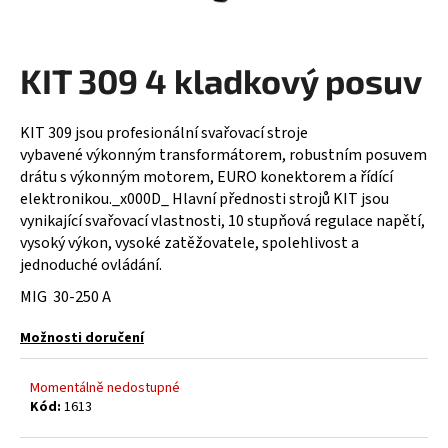
a
j
KIT 309 4 kladkový posuv
í
t
?
KIT 309 jsou profesionální svařovací stroje
vybavené výkonným transformátorem, robustním posuvem
drátu s výkonným motorem, EURO konektorem a řídící
elektronikou._x000D_ Hlavní přednosti strojů KIT jsou
vynikající svařovací vlastnosti, 10 stupňová regulace napětí,
HLEDAT
vysoký výkon, vysoké zatěžovatele, spolehlivost a
jednoduché ovládání.
MIG
30-250 A
D
Možnosti doručení
o
p
o
Momentálně nedostupné
r
Kód:
1613
u