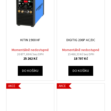
č
u
j
e
m
e
KITIN 1900 HF
DIGITIG 206P AC/DC
PLYN.
TLAKOVÁ
Momentálně nedostupné
Momentálně nedostupné
LÁHEV
20 877,69 Kč bez DPH
15 460,33 Kč bez DPH
MIX
25 262 Kč
18 707 Kč
CO2
8%AR
82%
DO KOŠÍKU
DO KOŠÍKU
8L
200BAR
ZÁVIT
W21,8-
AKCE
AKCE
OBAL
2
790
Kč