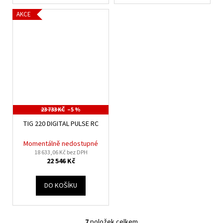
AKCE
23 733 KČ
–5 %
TIG 220 DIGITAL PULSE RC
Momentálně nedostupné
18 633,06 Kč bez DPH
22 546 Kč
DO KOŠÍKU
7
položek celkem