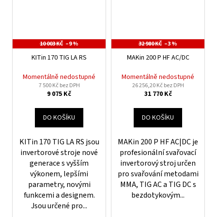
10 003 KČ
–9 %
32 980 KČ
–3 %
KITin 170 TIG LA RS
MAKin 200 P HF AC/DC
Momentálně nedostupné
Momentálně nedostupné
7 500 Kč bez DPH
26 256,20 Kč bez DPH
9 075 Kč
31 770 Kč
DO KOŠÍKU
DO KOŠÍKU
KITin 170 TIG LA RS jsou
MAKin 200 P HF AC|DC je
invertorové stroje nové
profesionální svařovací
generace s vyšším
invertorový stroj určen
výkonem, lepšími
pro svařování metodami
parametry, novými
MMA, TIG AC a TIG DC s
funkcemi a designem.
bezdotykovým...
Jsou určené pro...