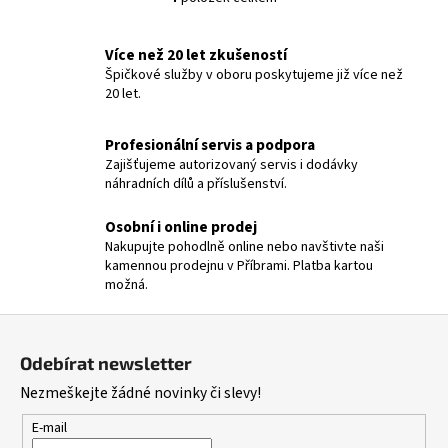
O
v
l
Více než 20 let zkušeností
á
Špičkové služby v oboru poskytujeme již více než
20 let.
d
a
c
Profesionální servis a podpora
í
Zajišťujeme autorizovaný servis i dodávky
p
náhradních dílů a příslušenství.
r
Osobní i online prodej
v
Nakupujte pohodlně online nebo navštivte naši
k
kamennou prodejnu v Příbrami. Platba kartou
y
možná.
v
ý
Z
p
á
i
Odebírat newsletter
p
s
Nezmeškejte žádné novinky či slevy!
a
u
t
E-mail