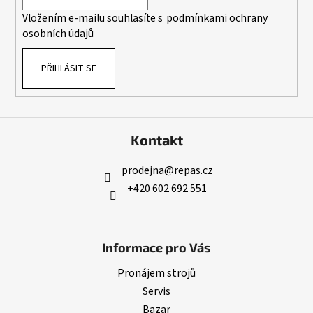
í
Vložením e-mailu souhlasíte s
podmínkami ochrany
osobních údajů
PŘIHLÁSIT SE
Kontakt
prodejna
@
repas.cz
+420 602 692 551
Informace pro Vás
Pronájem strojů
Servis
Bazar