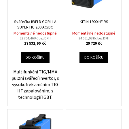
r
ů
a
o
j
d
í
Svářečka IWELD GORILLA
KITIN 1900 HF RS
u
SUPERTIG 200 AC/DC
t
k
Momentálně nedostupné
Momentálně nedostupné
?
t
22 754,46 Kč bez DPH
24 561,98 Kč bez DPH
27 532,90 Kč
29 720 Kč
ů
DO KOŠÍKU
DO KOŠÍKU
HLEDAT
Multifunkční TIG/MMA
pulzní svářecí invertor, s
vysokofrekvenčním TIG
HF zapalováním, s
D
technologií IGBT.
o
p
o
r
u