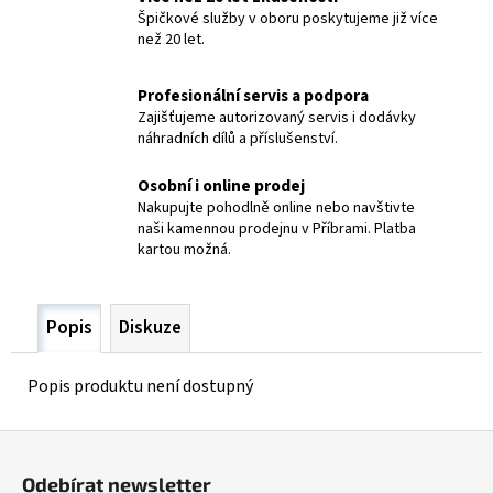
č
Špičkové služby v oboru poskytujeme již více
u
než 20 let.
j
e
Profesionální servis a podpora
m
Zajišťujeme autorizovaný servis i dodávky
e
náhradních dílů a příslušenství.
Osobní i online prodej
RUKOJEŤ
L6
Nakupujte pohodlně online nebo navštivte
MIDGET
naši kamennou prodejnu v Příbrami. Platba
kartou možná.
2
182,80
Kč
Popis
Diskuze
Popis produktu není dostupný
Z
á
Odebírat newsletter