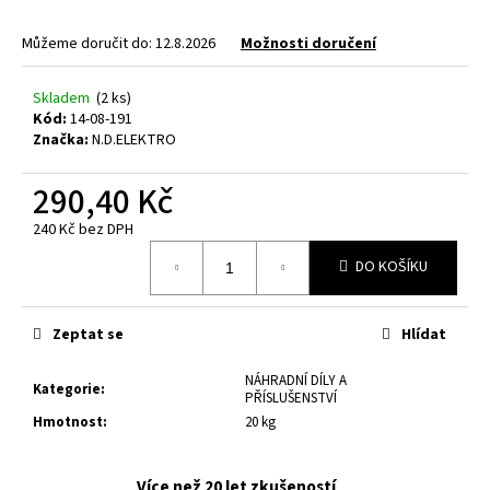
a
Můžeme doručit do:
12.8.2026
Možnosti doručení
j
í
Skladem
(2 ks)
t
Kód:
14-08-191
?
Značka:
N.D.ELEKTRO
290,40 Kč
240 Kč bez DPH
Měrná
HLEDAT
DO KOŠÍKU
cena:
Zeptat se
Hlídat
D
o
NÁHRADNÍ DÍLY A
Kategorie
:
p
PŘÍSLUŠENSTVÍ
o
Hmotnost
:
20 kg
r
u
Více než 20 let zkušeností