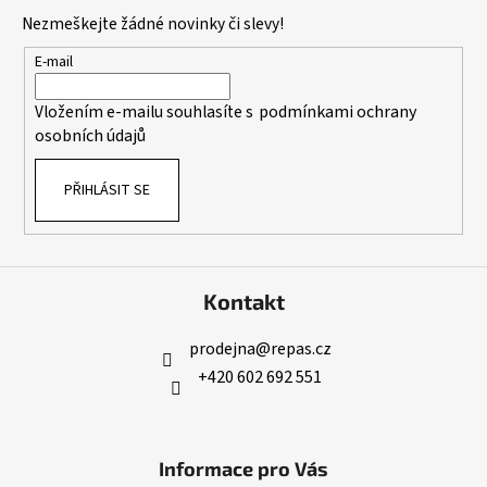
p
Nezmeškejte žádné novinky či slevy!
a
t
E-mail
í
Vložením e-mailu souhlasíte s
podmínkami ochrany
osobních údajů
PŘIHLÁSIT SE
Kontakt
prodejna
@
repas.cz
+420 602 692 551
Informace pro Vás