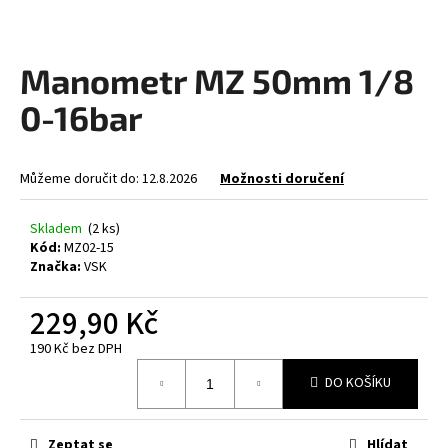
a
j
Manometr MZ 50mm 1/8
í
t
0-16bar
?
Můžeme doručit do:
12.8.2026
Možnosti doručení
Skladem
(2 ks)
HLEDAT
Kód:
MZ02-15
Značka:
VSK
229,90 Kč
D
o
190 Kč bez DPH
p
Měrná
DO KOŠÍKU
o
cena:
r
u
Zeptat se
Hlídat