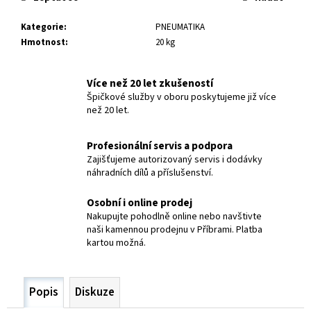
č
u
Kategorie
:
PNEUMATIKA
j
Hmotnost
:
20 kg
e
m
e
Více než 20 let zkušeností
Špičkové služby v oboru poskytujeme již více
než 20 let.
NÁPLŃ
CO2+AR
Profesionální servis a podpora
800
Zajišťujeme autorizovaný servis i dodávky
Kč
náhradních dílů a příslušenství.
Osobní i online prodej
Nakupujte pohodlně online nebo navštivte
naši kamennou prodejnu v Příbrami. Platba
kartou možná.
Popis
Diskuze