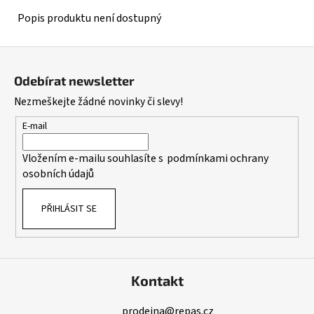
Popis produktu není dostupný
Z
á
Odebírat newsletter
p
Nezmeškejte žádné novinky či slevy!
a
t
E-mail
í
Vložením e-mailu souhlasíte s
podmínkami ochrany
osobních údajů
PŘIHLÁSIT SE
Kontakt
prodejna
@
repas.cz