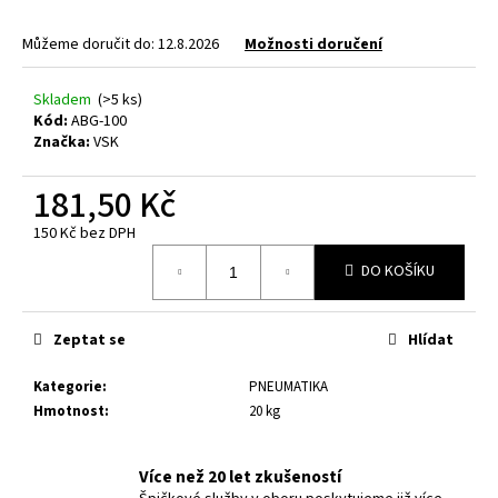
a
Můžeme doručit do:
12.8.2026
Možnosti doručení
j
í
Skladem
(>5 ks)
t
Kód:
ABG-100
?
Značka:
VSK
181,50 Kč
150 Kč bez DPH
Měrná
HLEDAT
DO KOŠÍKU
cena:
Zeptat se
Hlídat
D
o
Kategorie
:
PNEUMATIKA
p
Hmotnost
:
20 kg
o
r
u
Více než 20 let zkušeností