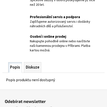
Špičkové služby v oboru poskytujeme již více
č
než 20 let.
u
j
e
Profesionální servis a podpora
m
Zajišťujeme autorizovaný servis i dodávky
náhradních dílů a příslušenství.
e
Osobní i online prodej
RUKOJEŤ
Nakupujte pohodlně online nebo navštivte
L6
naši kamennou prodejnu v Příbrami. Platba
MIDGET
kartou možná.
2
182,80
Kč
Popis
Diskuze
Popis produktu není dostupný
Z
á
Odebírat newsletter
p