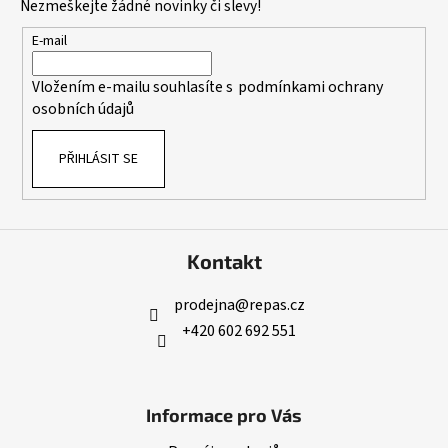
Nezmeškejte žádné novinky či slevy!
a
t
E-mail
í
Vložením e-mailu souhlasíte s
podmínkami ochrany
osobních údajů
PŘIHLÁSIT SE
Kontakt
prodejna
@
repas.cz
+420 602 692 551
Informace pro Vás