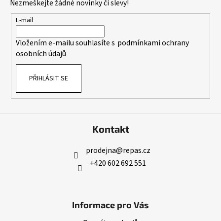
Nezmeškejte žádné novinky či slevy!
a
t
E-mail
í
Vložením e-mailu souhlasíte s
podmínkami ochrany
osobních údajů
PŘIHLÁSIT SE
Kontakt
prodejna
@
repas.cz
+420 602 692 551
Informace pro Vás