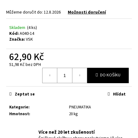
a
Můžeme doručit do:
12.8.2026
Možnosti doručení
j
í
Skladem
(4 ks)
t
Kód:
A040-14
?
Značka:
VSK
62,90 Kč
51,98 Kč bez DPH
Měrná
HLEDAT
DO KOŠÍKU
cena:
Zeptat se
Hlídat
D
o
Kategorie
:
PNEUMATIKA
p
Hmotnost
:
20 kg
o
r
u
Více než 20 let zkušeností