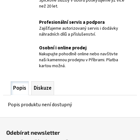
Špičkové služby v oboru poskytujeme již více
č
než 20 let.
u
j
e
Profesionální servis a podpora
m
Zajišťujeme autorizovaný servis i dodávky
náhradních dílů a příslušenství.
e
Osobní i online prodej
ELEKTRODY
Nakupujte pohodlně online nebo navštivte
OK-
naši kamennou prodejnu v Příbrami. Platba
92.58
kartou možná.
PR.2,5/
OK
NIFE-
CL-
Popis
Diskuze
A
48,40
Kč
Popis produktu není dostupný
Z
á
Odebírat newsletter
p