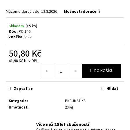
a
Můžeme doručit do:
12.8.2026
Možnosti doručení
j
í
Skladem
(>5 ks)
t
Kód:
PC-146
?
Značka:
VSK
50,80 Kč
41,98 Kč bez DPH
Měrná
HLEDAT
DO KOŠÍKU
cena:
Zeptat se
Hlídat
D
o
Kategorie
:
PNEUMATIKA
p
Hmotnost
:
20 kg
o
r
u
Více než 20 let zkušeností