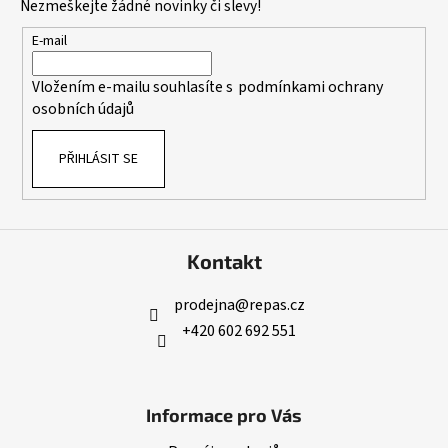
Nezmeškejte žádné novinky či slevy!
a
t
E-mail
í
Vložením e-mailu souhlasíte s
podmínkami ochrany
osobních údajů
PŘIHLÁSIT SE
Kontakt
prodejna
@
repas.cz
+420 602 692 551
Informace pro Vás