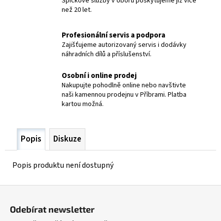
Špičkové služby v oboru poskytujeme již více
č
než 20 let.
u
j
e
Profesionální servis a podpora
m
Zajišťujeme autorizovaný servis i dodávky
náhradních dílů a příslušenství.
e
Osobní i online prodej
SVÁŘEČKA
Nakupujte pohodlně online nebo navštivte
IWELD
naši kamennou prodejnu v Příbrami. Platba
GORILLA
kartou možná.
195
ALUFLUX
7
Popis
Diskuze
865
Kč
Popis produktu není dostupný
Z
á
Odebírat newsletter
p