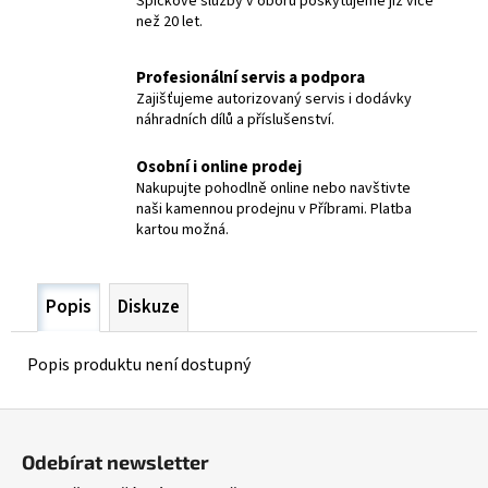
Špičkové služby v oboru poskytujeme již více
č
než 20 let.
u
j
e
Profesionální servis a podpora
m
Zajišťujeme autorizovaný servis i dodávky
náhradních dílů a příslušenství.
e
Osobní i online prodej
SVÁŘEČKA
Nakupujte pohodlně online nebo navštivte
IWELD
naši kamennou prodejnu v Příbrami. Platba
GORILLA
kartou možná.
195
ALUFLUX
7
Popis
Diskuze
865
Kč
Popis produktu není dostupný
Z
á
Odebírat newsletter
p