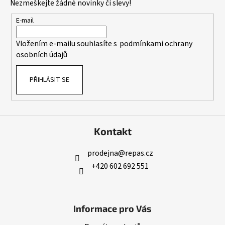
Nezmeškejte žádné novinky či slevy!
a
t
E-mail
í
Vložením e-mailu souhlasíte s
podmínkami ochrany
osobních údajů
PŘIHLÁSIT SE
Kontakt
prodejna
@
repas.cz
+420 602 692 551
Informace pro Vás