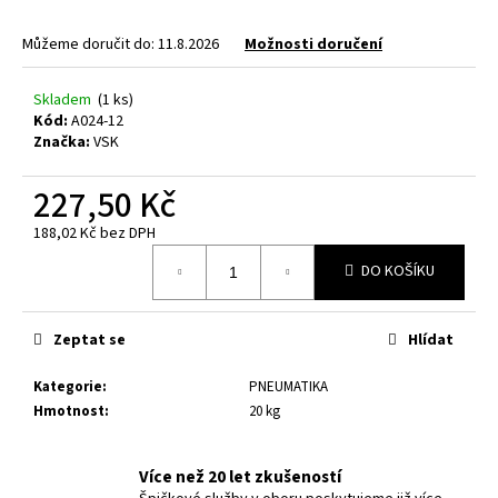
a
Můžeme doručit do:
11.8.2026
Možnosti doručení
j
í
Skladem
(1 ks)
t
Kód:
A024-12
?
Značka:
VSK
227,50 Kč
188,02 Kč bez DPH
Měrná
HLEDAT
DO KOŠÍKU
cena:
Zeptat se
Hlídat
D
o
Kategorie
:
PNEUMATIKA
p
Hmotnost
:
20 kg
o
r
u
Více než 20 let zkušeností