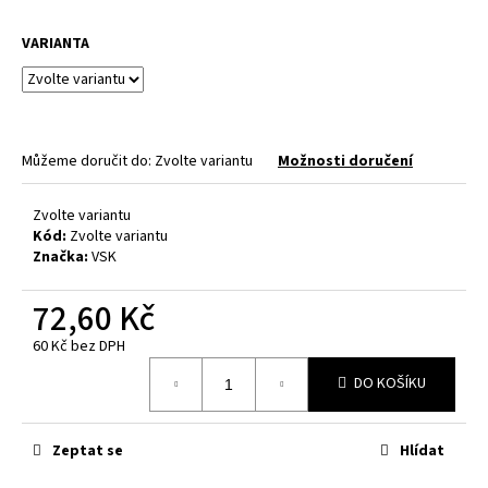
a
VARIANTA
j
í
t
?
Můžeme doručit do:
Zvolte variantu
Možnosti doručení
Zvolte variantu
Kód:
Zvolte variantu
HLEDAT
Značka:
VSK
72,60 Kč
D
60 Kč bez DPH
Měrná
o
DO KOŠÍKU
cena:
p
o
r
Zeptat se
Hlídat
u