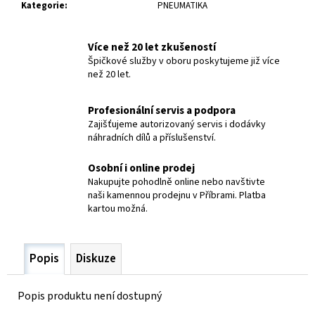
č
Kategorie
:
PNEUMATIKA
u
j
Více než 20 let zkušeností
e
Špičkové služby v oboru poskytujeme již více
m
než 20 let.
e
Profesionální servis a podpora
RUKOJEŤ
Zajišťujeme autorizovaný servis i dodávky
L6
náhradních dílů a příslušenství.
MIDGET
2
Osobní i online prodej
182,80
Nakupujte pohodlně online nebo navštivte
Kč
naši kamennou prodejnu v Příbrami. Platba
kartou možná.
Popis
Diskuze
Popis produktu není dostupný