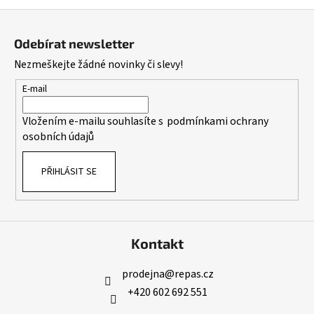
Z
á
Odebírat newsletter
p
Nezmeškejte žádné novinky či slevy!
a
t
E-mail
í
Vložením e-mailu souhlasíte s
podmínkami ochrany
osobních údajů
PŘIHLÁSIT SE
Kontakt
prodejna
@
repas.cz
+420 602 692 551